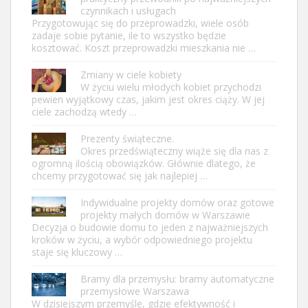
czynnikach i usługach
Przygotowując się do przeprowadzki, wiele osób
zadaje sobie pytanie, ile to wszystko będzie
kosztować. Koszt przeprowadzki mieszkania nie …
Zmiany w ciele kobiety
W życiu wielu młodych kobiet przychodzi
pewien wyjątkowy czas, jakim jest okres ciąży. W jej
ciele zachodzą wtedy …
Prezenty świąteczne.
Okres przedświąteczny wiąże się dla nas z
ogromną ilością obowiązków. Głównie dlatego, że
chcemy przygotować się jak najlepiej …
Indywidualne projekty domów oraz gotowe
projekty małych domów w Warszawie
Decyzja o budowie domu to jeden z najważniejszych
kroków w życiu, a wybór odpowiedniego projektu
staje się kluczowy …
Bramy dla przemysłu: bramy automatyczne
przemysłowe Warszawa
W dzisiejszym przemyśle, gdzie efektywność i