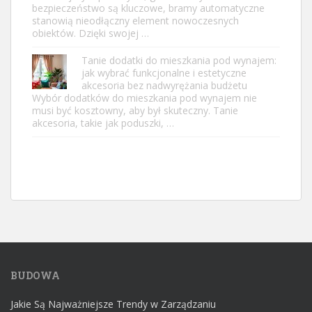
bezpieczeństwo są kluczowe, bramy automatyczne
stanowią nieodłączny element nowoczesnych
obiektów. Dzięki swojej …
Tanie dodatki do mieszkania pod wynajem:
jak wybrać funkcjonalne i estetyczne
akcesoria bez nadwyrężania budżetu
Wybór dodatków do mieszkania pod wynajem nie
musi być kosztowny, aby był skuteczny. Tanie
akcesoria, takie jak poduszki, …
BUDOWA
Jakie Są Najważniejsze Trendy w Zarządzaniu