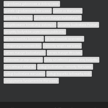
ogrodzenia gabionowe w dobrej cenie
panele ogrodzeniowe Warszawa
piece co Warszawa
podbitka dachowa
producent maszyn budowlanych
projektowanie konstrukcji stalowych
projekty budowlane Poznań
projekty budynków użyteczności publicznej
przeprowadzka Sosnowiec
przeprowadzki sosnowiec
rekuperacja mazowieckie
remonty wnętrz warszawa
serwis maszyn budowlanych
serwis maszyn Wrocław
sosnowiec przeprowadzki
testy szczelności powietrznej budynku
uszczelniacz dekarski
usługi budowlane i remonty Warszawa
usługi budowlane warszawa
usługi koparko ładowarką łódź
zasypywanie fundamentów Warszawa