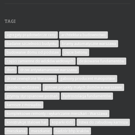
TAGI
agregaty prądotwórcze ceny
architektura budownictwo
badanie szczelności budynku
bramy automatyczne warszawa
budowanie domu od podstaw
cięcie betonu
części zamienne do wózków widłowych
deskowanie fundamentów
dom
drzwi antywłamaniowe warszawa
drzwi zewnętrzne Warszawa
gabiony producent małopolskie
geodeci wodzisław
gotowe projekty małych domów w warszawie
gzymsy styropianowe poznań
hydroizolacja fundamentów
karnisze z mosiądzu
kompleksowe remonty i wykańczanie mieszkań - Warszawa
konstrukcje stalowe hal
koparki łódź
listwa do zabudowy karnisza
mieszkania
mieszkanie
nadzór bhp kraków