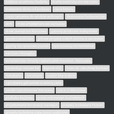
badanie szczelności budynku
bramy automatyczne warszawa
budowanie domu od podstaw
cięcie betonu
części zamienne do wózków widłowych
deskowanie fundamentów
dom
drzwi antywłamaniowe warszawa
drzwi zewnętrzne Warszawa
gabiony producent małopolskie
geodeci wodzisław
gotowe projekty małych domów w warszawie
gzymsy styropianowe poznań
hydroizolacja fundamentów
karnisze z mosiądzu
kompleksowe remonty i wykańczanie mieszkań - Warszawa
konstrukcje stalowe hal
koparki łódź
listwa do zabudowy karnisza
mieszkania
mieszkanie
nadzór bhp kraków
ogrodzenia gabionowe w dobrej cenie
panele ogrodzeniowe Warszawa
piece co Warszawa
podbitka dachowa
producent maszyn budowlanych
projektowanie konstrukcji stalowych
projekty budowlane Poznań
projekty budynków użyteczności publicznej