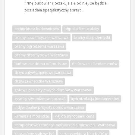
firmę budowlaną oczekuje się od niej, że będzie
posiadała specjalistyczny sprzęt....
architektura budownictwo
bhp dla firm kraków
bramy automatyczne warszawa
bramy dla przemysłu
bramy ogrodzenia warszawa
bramy przemysłowe Warszawa
budowanie domu od podstaw
deskowanie fundamentów
drzwi antywłamaniowe warszawa
drzwi zewnętrzne Warszawa
gotowe projekty małych domów w warszawie
gzymsy styropianowe poznań
hydroizolacja fundamentów
indywidualne projekty domów warszawa
karnisze z mosiądzu
klej do styropianu cena
kompleksowe remonty i wykańczanie mieszkań - Warszawa
konstrukcje stalowe hal
kurs inspektora bhp kraków