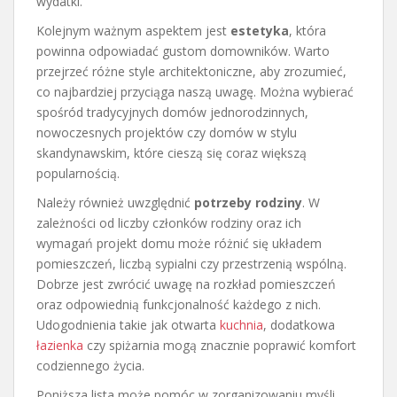
wydatki.
Kolejnym ważnym aspektem jest
estetyka
, która
powinna odpowiadać gustom domowników. Warto
przejrzeć różne style architektoniczne, aby zrozumieć,
co najbardziej przyciąga naszą uwagę. Można wybierać
spośród tradycyjnych domów jednorodzinnych,
nowoczesnych projektów czy domów w stylu
skandynawskim, które cieszą się coraz większą
popularnością.
Należy również uwzględnić
potrzeby rodziny
. W
zależności od liczby członków rodziny oraz ich
wymagań projekt domu może różnić się układem
pomieszczeń, liczbą sypialni czy przestrzenią wspólną.
Dobrze jest zwrócić uwagę na rozkład pomieszczeń
oraz odpowiednią funkcjonalność każdego z nich.
Udogodnienia takie jak otwarta
kuchnia
, dodatkowa
łazienka
czy spiżarnia mogą znacznie poprawić komfort
codziennego życia.
Poniższa lista może pomóc w zorganizowaniu myśli