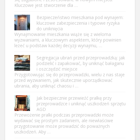
Kluczowe jest stworzenie dla …
Bezpieczeństwo mieszkania pod wynajem:
kluczowe zabezpieczenia i typowe ryzyka
do uniknięcia
Wynajmowanie mieszkania wiąże się z wieloma
wyzwaniami, a kluczowym aspektem, który powinien
leżeć u podstaw każdej decyzji wynajmu, …
Segregacja ubrań przed przeprowadzką: jak
podzielić i zapakować, by uniknąć bałaganu
i oszczędzić miejsce
Przygotowując się do przeprowadzki, wielu z nas staje
przed wyzwaniem, jak skutecznie uporządkować
ubrania, aby uniknąć chaosu i …
Jak bezpiecznie przewieźć pralkę przy
przeprowadzce i uniknąć uszkodzeń sprzętu
AGD
Przewożenie pralki podczas przeprowadzki może
wydawać się prostym zadaniem, ale niewłaściwe
przygotowanie może prowadzić do poważnych
uszkodzeń. Aby …