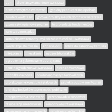
dom
drzwi antywłamaniowe warszawa
drzwi zewnętrzne Warszawa
gabiony producent małopolskie
geodeci wodzisław
gotowe projekty małych domów w warszawie
gzymsy styropianowe poznań
hydroizolacja fundamentów
karnisze z mosiądzu
kompleksowe remonty i wykańczanie mieszkań - Warszawa
konstrukcje stalowe hal
koparki łódź
listwa do zabudowy karnisza
mieszkania
mieszkanie
nadzór bhp kraków
ogrodzenia gabionowe w dobrej cenie
panele ogrodzeniowe Warszawa
piece co Warszawa
podbitka dachowa
producent maszyn budowlanych
projektowanie konstrukcji stalowych
projekty budowlane Poznań
projekty budynków użyteczności publicznej
przeprowadzka Sosnowiec
przeprowadzki sosnowiec
rekuperacja mazowieckie
remonty wnętrz warszawa
serwis maszyn budowlanych
serwis maszyn Wrocław