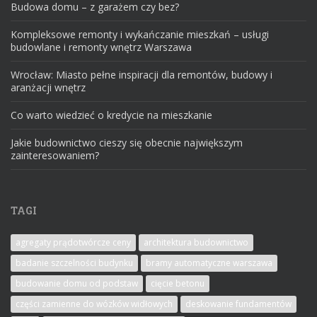
Budowa domu – z garażem czy bez?
Kompleksowe remonty i wykańczanie mieszkań – usługi
budowlane i remonty wnętrz Warszawa
Wrocław: Miasto pełne inspiracji dla remontów, budowy i
aranżacji wnętrz
Co warto wiedzieć o kredycie na mieszkanie
Jakie budownictwo cieszy się obecnie największym
zainteresowaniem?
TAGI
agregaty prądotwórcze ceny
architektura budownictwo
badanie szczelności budynku
bramy automatyczne warszawa
budowanie domu od podstaw
cięcie betonu
części zamienne do wózków widłowych
deskowanie fundamentów