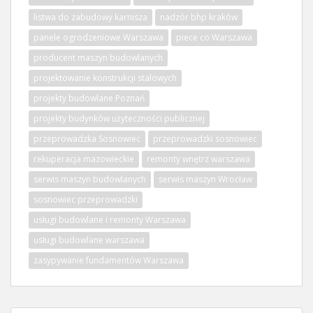
listwa do zabudowy karnisza
nadzór bhp kraków
panele ogrodzeniowe Warszawa
piece co Warszawa
producent maszyn budowlanych
projektowanie konstrukcji stalowych
projekty budowlane Poznań
projekty budynków użyteczności publicznej
przeprowadzka Sosnowiec
przeprowadzki sosnowiec
rekuperacja mazowieckie
remonty wnętrz warszawa
serwis maszyn budowlanych
serwis maszyn Wrocław
sosnowiec przeprowadzki
usługi budowlane i remonty Warszawa
usługi budowlane warszawa
zasypywanie fundamentów Warszawa