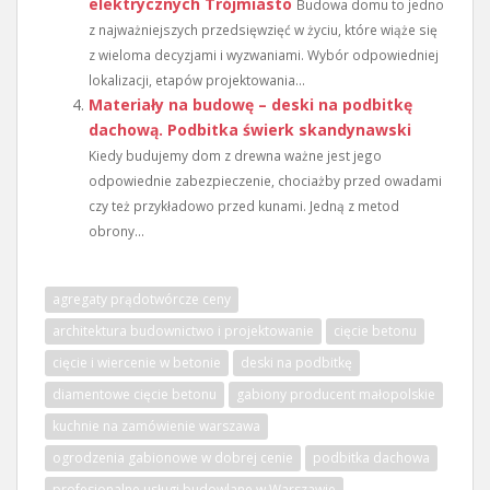
elektrycznych Trójmiasto
Budowa domu to jedno
z najważniejszych przedsięwzięć w życiu, które wiąże się
z wieloma decyzjami i wyzwaniami. Wybór odpowiedniej
lokalizacji, etapów projektowania...
Materiały na budowę – deski na podbitkę
dachową. Podbitka świerk skandynawski
Kiedy budujemy dom z drewna ważne jest jego
odpowiednie zabezpieczenie, chociażby przed owadami
czy też przykładowo przed kunami. Jedną z metod
obrony...
agregaty prądotwórcze ceny
architektura budownictwo i projektowanie
cięcie betonu
cięcie i wiercenie w betonie
deski na podbitkę
diamentowe cięcie betonu
gabiony producent małopolskie
kuchnie na zamówienie warszawa
ogrodzenia gabionowe w dobrej cenie
podbitka dachowa
profesjonalne usługi budowlane w Warszawie