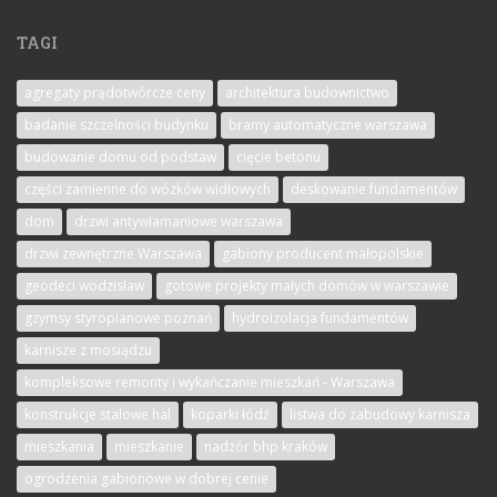
TAGI
agregaty prądotwórcze ceny
architektura budownictwo
badanie szczelności budynku
bramy automatyczne warszawa
budowanie domu od podstaw
cięcie betonu
części zamienne do wózków widłowych
deskowanie fundamentów
dom
drzwi antywłamaniowe warszawa
drzwi zewnętrzne Warszawa
gabiony producent małopolskie
geodeci wodzisław
gotowe projekty małych domów w warszawie
gzymsy styropianowe poznań
hydroizolacja fundamentów
karnisze z mosiądzu
kompleksowe remonty i wykańczanie mieszkań - Warszawa
konstrukcje stalowe hal
koparki łódź
listwa do zabudowy karnisza
mieszkania
mieszkanie
nadzór bhp kraków
ogrodzenia gabionowe w dobrej cenie