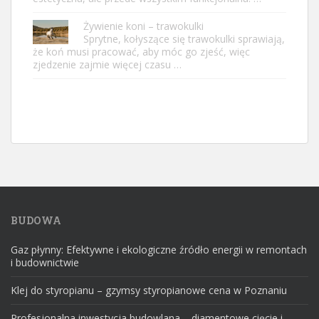
Żywienie koni – trawokulki
Sprytne, kołyszące się trawokulki sprawiają,
że ​​koń musi pracować, aby móc go zjeść, więc
zjedzenie zajmie więcej czasu …
BUDOWA
Gaz płynny: Efektywne i ekologiczne źródło energii w remontach
i budownictwie
Klej do styropianu – gzymsy styropianowe cena w Poznaniu
Profesjonalna inwestycja budowlana – diamentowe cięcie i