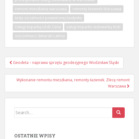
remont mieszkania warszawa
remonty łazienek Warszawa
testy szczelności powietrznej budynku
Usługi koparką Łódź Cena
usługi koparko ładowarką łódź
uszczelniacz dekarski Lakma
Nawigacja
Geodeta – naprawa sprzętu geodezyjnego Wodzisław Śląski
wpisu
Wykonanie remontu mieszkania, remonty łazienek. Zlecę remont
Warszawa
Search
for:
OSTATNIE WPISY