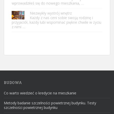
wprowadziłeś się do nowego mieszkania, …
Niezwykły wystrój wnętrz
Każdy z nas ceni sobie swoją rodzinę i
przyjaciół, każdy lubi wspominać piękne chwile w życiu
z nimi …
BUDOWA
Co warto wiedzieć o kredycie na mieszkanie
Metody badanie szczelności powietrznej budynku. Testy
szczelności powietrznej budynku