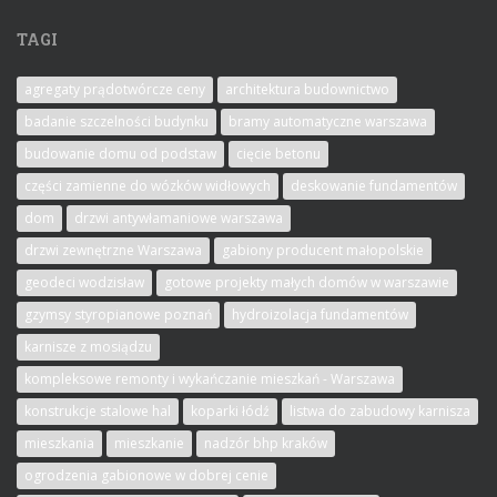
TAGI
agregaty prądotwórcze ceny
architektura budownictwo
badanie szczelności budynku
bramy automatyczne warszawa
budowanie domu od podstaw
cięcie betonu
części zamienne do wózków widłowych
deskowanie fundamentów
dom
drzwi antywłamaniowe warszawa
drzwi zewnętrzne Warszawa
gabiony producent małopolskie
geodeci wodzisław
gotowe projekty małych domów w warszawie
gzymsy styropianowe poznań
hydroizolacja fundamentów
karnisze z mosiądzu
kompleksowe remonty i wykańczanie mieszkań - Warszawa
konstrukcje stalowe hal
koparki łódź
listwa do zabudowy karnisza
mieszkania
mieszkanie
nadzór bhp kraków
ogrodzenia gabionowe w dobrej cenie