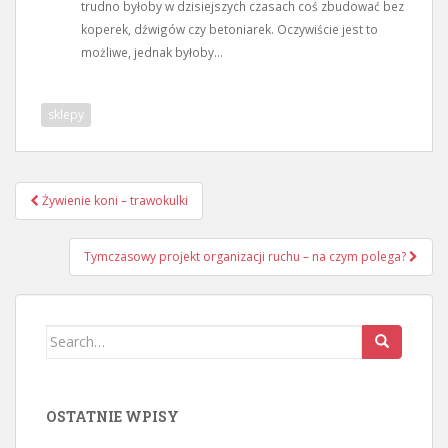
trudno byłoby w dzisiejszych czasach coś zbudować bez
koperek, dźwigów czy betoniarek. Oczywiście jest to
możliwe, jednak byłoby...
sklepy
Nawigacja
Żywienie koni – trawokulki
wpisu
Tymczasowy projekt organizacji ruchu – na czym polega?
Search
for:
OSTATNIE WPISY