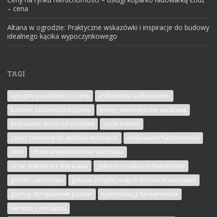
– cena
Altana w ogrodzie: Praktyczne wskazówki i inspiracje do budowy
idealnego kącika wypoczynkowego
TAGI
agregaty prądotwórcze ceny
architektura budownictwo
badanie szczelności budynku
bramy automatyczne warszawa
budowanie domu od podstaw
cięcie betonu
części zamienne do wózków widłowych
deskowanie fundamentów
dom
drzwi antywłamaniowe warszawa
drzwi zewnętrzne Warszawa
gabiony producent małopolskie
geodeci wodzisław
gotowe projekty małych domów w warszawie
gzymsy styropianowe poznań
hydroizolacja fundamentów
karnisze z mosiądzu