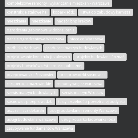
kompleksowe remonty i wykańczanie mieszkań - Warszawa
konstrukcje stalowe hal
koparki łódź
listwa do zabudowy karnisza
mieszkania
mieszkanie
nadzór bhp kraków
ogrodzenia gabionowe w dobrej cenie
panele ogrodzeniowe Warszawa
piece co Warszawa
podbitka dachowa
producent maszyn budowlanych
projektowanie konstrukcji stalowych
projekty budowlane Poznań
projekty budynków użyteczności publicznej
przeprowadzka Sosnowiec
przeprowadzki sosnowiec
rekuperacja mazowieckie
remonty wnętrz warszawa
serwis maszyn budowlanych
serwis maszyn Wrocław
sosnowiec przeprowadzki
testy szczelności powietrznej budynku
uszczelniacz dekarski
usługi budowlane i remonty Warszawa
usługi budowlane warszawa
usługi koparko ładowarką łódź
zasypywanie fundamentów Warszawa