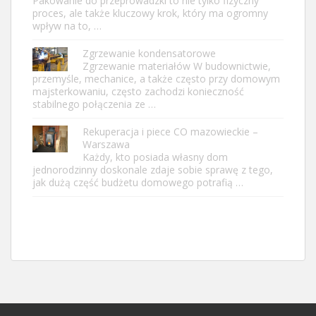
Pakowanie do przeprowadzki to nie tylko fizyczny
proces, ale także kluczowy krok, który ma ogromny
wpływ na to, …
Zgrzewanie kondensatorowe
Zgrzewanie materiałów W budownictwie,
przemyśle, mechanice, a także często przy domowym
majsterkowaniu, często zachodzi konieczność
stabilnego połączenia ze …
Rekuperacja i piece CO mazowieckie –
Warszawa
Każdy, kto posiada własny dom
jednorodzinny doskonale zdaje sobie sprawę z tego,
jak dużą część budżetu domowego potrafią …