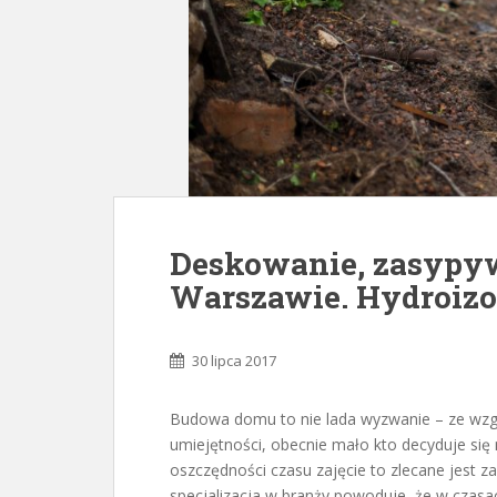
Deskowanie, zasypy
Warszawie. Hydroiz
30 lipca 2017
Budowa domu to nie lada wyzwanie – ze wzgl
umiejętności, obecnie mało kto decyduje s
oszczędności czasu zajęcie to zlecane jest 
specjalizacja w branży powoduje, że w czasach