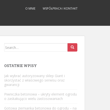
O MNIE
WSPÓŁPRACA I KONTAKT
Search
for:
OSTATNIE WPISY
Jak wybrać autoryzowany sklep Giant i
skorzystać z właściwego serwisu oraz
gwarancji
Piwniczka betonowa – ukryty element ogrodu
o zaskakująco wielu zastosowaniach
Gotowa ziemianka betonowa do ogrodu – na