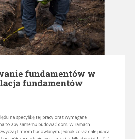
wanie fundamentów w
olacja fundamentów
ędu na specyfikę tej pracy oraz wymagane
ię na to aby samemu budować dom. W ramach
zazwyczaj firmom budowlanym. Jednak coraz dalej idąca
 współczesnych nie wystarczy jak kilkadziesiąt lat […]