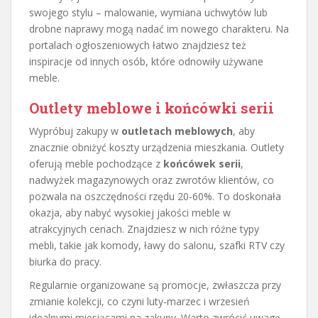
swojego stylu – malowanie, wymiana uchwytów lub
drobne naprawy mogą nadać im nowego charakteru. Na
portalach ogłoszeniowych łatwo znajdziesz też
inspiracje od innych osób, które odnowiły używane
meble.
Outlety meblowe i końcówki serii
Wypróbuj zakupy w
outletach meblowych
, aby
znacznie obniżyć koszty urządzenia mieszkania. Outlety
oferują meble pochodzące z
końcówek serii
,
nadwyżek magazynowych oraz zwrotów klientów, co
pozwala na oszczędności rzędu 20-60%. To doskonała
okazja, aby nabyć wysokiej jakości meble w
atrakcyjnych cenach. Znajdziesz w nich różne typy
mebli, takie jak komody, ławy do salonu, szafki RTV czy
biurka do pracy.
Regularnie organizowane są promocje, zwłaszcza przy
zmianie kolekcji, co czyni luty-marzec i wrzesień
idealnymi miesiącami na zakupy. Warto zwrócić uwagę