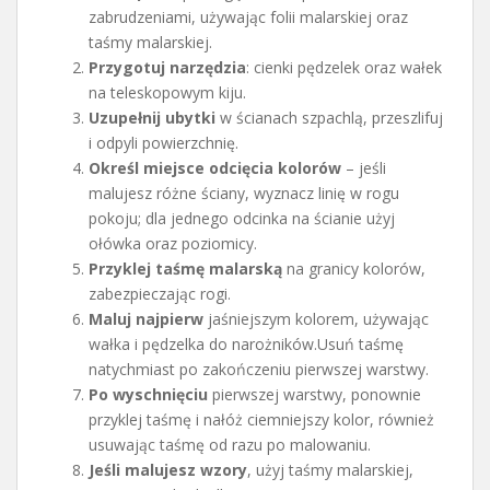
zabrudzeniami, używając folii malarskiej oraz
taśmy malarskiej.
Przygotuj narzędzia
: cienki pędzelek oraz wałek
na teleskopowym kiju.
Uzupełnij ubytki
w ścianach szpachlą, przeszlifuj
i odpyli powierzchnię.
Określ miejsce odcięcia kolorów
– jeśli
malujesz różne ściany, wyznacz linię w rogu
pokoju; dla jednego odcinka na ścianie użyj
ołówka oraz poziomicy.
Przyklej taśmę malarską
na granicy kolorów,
zabezpieczając rogi.
Maluj najpierw
jaśniejszym kolorem, używając
wałka i pędzelka do narożników.Usuń taśmę
natychmiast po zakończeniu pierwszej warstwy.
Po wyschnięciu
pierwszej warstwy, ponownie
przyklej taśmę i nałóż ciemniejszy kolor, również
usuwając taśmę od razu po malowaniu.
Jeśli malujesz wzory
, użyj taśmy malarskiej,