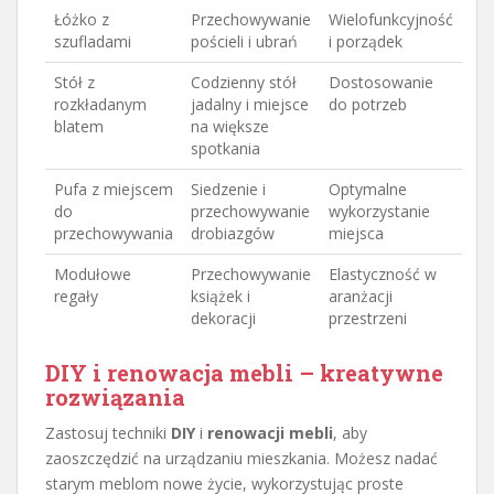
Łóżko z
Przechowywanie
Wielofunkcyjność
szufladami
pościeli i ubrań
i porządek
Stół z
Codzienny stół
Dostosowanie
rozkładanym
jadalny i miejsce
do potrzeb
blatem
na większe
spotkania
Pufa z miejscem
Siedzenie i
Optymalne
do
przechowywanie
wykorzystanie
przechowywania
drobiazgów
miejsca
Modułowe
Przechowywanie
Elastyczność w
regały
książek i
aranżacji
dekoracji
przestrzeni
DIY i renowacja mebli – kreatywne
rozwiązania
Zastosuj techniki
DIY
i
renowacji mebli
, aby
zaoszczędzić na urządzaniu mieszkania. Możesz nadać
starym meblom nowe życie, wykorzystując proste