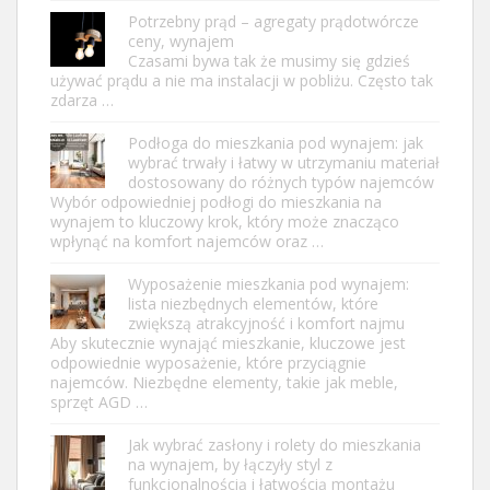
Potrzebny prąd – agregaty prądotwórcze
ceny, wynajem
Czasami bywa tak że musimy się gdzieś
używać prądu a nie ma instalacji w pobliżu. Często tak
zdarza …
Podłoga do mieszkania pod wynajem: jak
wybrać trwały i łatwy w utrzymaniu materiał
dostosowany do różnych typów najemców
Wybór odpowiedniej podłogi do mieszkania na
wynajem to kluczowy krok, który może znacząco
wpłynąć na komfort najemców oraz …
Wyposażenie mieszkania pod wynajem:
lista niezbędnych elementów, które
zwiększą atrakcyjność i komfort najmu
Aby skutecznie wynająć mieszkanie, kluczowe jest
odpowiednie wyposażenie, które przyciągnie
najemców. Niezbędne elementy, takie jak meble,
sprzęt AGD …
Jak wybrać zasłony i rolety do mieszkania
na wynajem, by łączyły styl z
funkcjonalnością i łatwością montażu