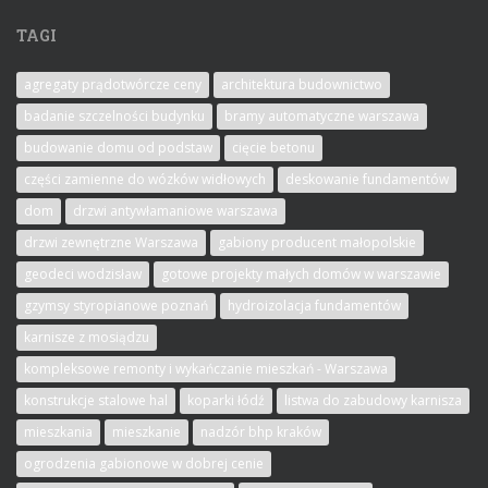
TAGI
agregaty prądotwórcze ceny
architektura budownictwo
badanie szczelności budynku
bramy automatyczne warszawa
budowanie domu od podstaw
cięcie betonu
części zamienne do wózków widłowych
deskowanie fundamentów
dom
drzwi antywłamaniowe warszawa
drzwi zewnętrzne Warszawa
gabiony producent małopolskie
geodeci wodzisław
gotowe projekty małych domów w warszawie
gzymsy styropianowe poznań
hydroizolacja fundamentów
karnisze z mosiądzu
kompleksowe remonty i wykańczanie mieszkań - Warszawa
konstrukcje stalowe hal
koparki łódź
listwa do zabudowy karnisza
mieszkania
mieszkanie
nadzór bhp kraków
ogrodzenia gabionowe w dobrej cenie