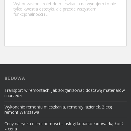
Wybór zasłon i rolet do mieszkania na wynajem to nie
tylko kwestia estetyki, ale przede wszystkim
funkcjonalności i …
BUDOWA
Transport w remontach: Jak zorganizować dostawę materiałów
i narzędzi
Wykonanie remontu mieszkania, remonty łazienek. Zlecę
remont Warszawa
Ceny na rynku nieruchomości – usługi koparko ładowarką Łódź
– cena