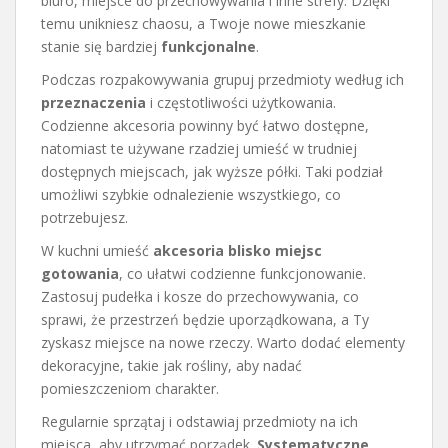
biuro, miejsce do przechowywania i inne strefy. Dzięki
temu unikniesz chaosu, a Twoje nowe mieszkanie
stanie się bardziej
funkcjonalne
.
Podczas rozpakowywania grupuj przedmioty według ich
przeznaczenia
i częstotliwości użytkowania.
Codzienne akcesoria powinny być łatwo dostępne,
natomiast te używane rzadziej umieść w trudniej
dostępnych miejscach, jak wyższe półki. Taki podział
umożliwi szybkie odnalezienie wszystkiego, co
potrzebujesz.
W kuchni umieść
akcesoria blisko miejsc
gotowania
, co ułatwi codzienne funkcjonowanie.
Zastosuj pudełka i kosze do przechowywania, co
sprawi, że przestrzeń będzie uporządkowana, a Ty
zyskasz miejsce na nowe rzeczy. Warto dodać elementy
dekoracyjne, takie jak rośliny, aby nadać
pomieszczeniom charakter.
Regularnie sprzątaj i odstawiaj przedmioty na ich
miejsca, aby utrzymać porządek.
Systematyczne