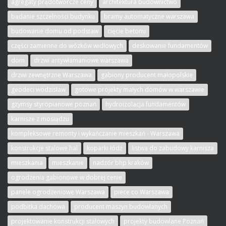
agregaty prądotwórcze ceny
architektura budownictwo
badanie szczelności budynku
bramy automatyczne warszawa
budowanie domu od podstaw
cięcie betonu
części zamienne do wózków widłowych
deskowanie fundamentów
dom
drzwi antywłamaniowe warszawa
drzwi zewnętrzne Warszawa
gabiony producent małopolskie
geodeci wodzisław
gotowe projekty małych domów w warszawie
gzymsy styropianowe poznań
hydroizolacja fundamentów
karnisze z mosiądzu
kompleksowe remonty i wykańczanie mieszkań - Warszawa
konstrukcje stalowe hal
koparki łódź
listwa do zabudowy karnisza
mieszkania
mieszkanie
nadzór bhp kraków
ogrodzenia gabionowe w dobrej cenie
panele ogrodzeniowe Warszawa
piece co Warszawa
podbitka dachowa
producent maszyn budowlanych
projektowanie konstrukcji stalowych
projekty budowlane Poznań