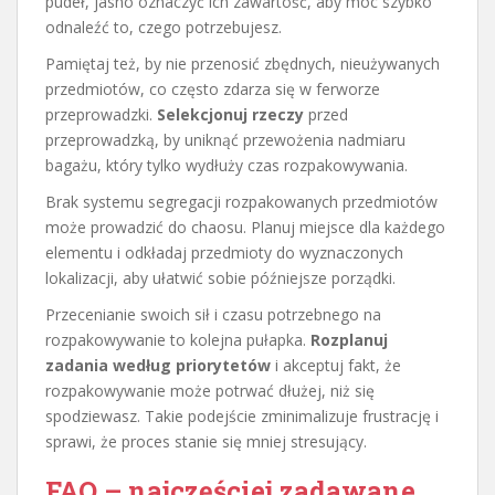
pudeł, jasno oznaczyć ich zawartość, aby móc szybko
odnaleźć to, czego potrzebujesz.
Pamiętaj też, by nie przenosić zbędnych, nieużywanych
przedmiotów, co często zdarza się w ferworze
przeprowadzki.
Selekcjonuj rzeczy
przed
przeprowadzką, by uniknąć przewożenia nadmiaru
bagażu, który tylko wydłuży czas rozpakowywania.
Brak systemu segregacji rozpakowanych przedmiotów
może prowadzić do chaosu. Planuj miejsce dla każdego
elementu i odkładaj przedmioty do wyznaczonych
lokalizacji, aby ułatwić sobie późniejsze porządki.
Przecenianie swoich sił i czasu potrzebnego na
rozpakowywanie to kolejna pułapka.
Rozplanuj
zadania według priorytetów
i akceptuj fakt, że
rozpakowywanie może potrwać dłużej, niż się
spodziewasz. Takie podejście zminimalizuje frustrację i
sprawi, że proces stanie się mniej stresujący.
FAQ – najczęściej zadawane