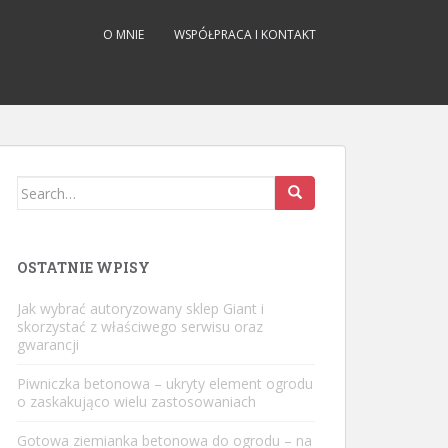
O MNIE
WSPÓŁPRACA I KONTAKT
Search
for:
OSTATNIE WPISY
Jak wybrać autoryzowany sklep Giant i
skorzystać z właściwego serwisu oraz
gwarancji
Piwniczka betonowa – ukryty element ogrodu
o zaskakująco wielu zastosowaniach
Gotowa ziemianka betonowa do ogrodu – na