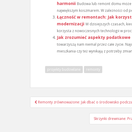
harmonii
Budowa lub remont domu może b
największym koszmarem. W zależności od poz
Łączność w remontach: Jak korzysta
modernizacji
W dzisiejszych czasach, ki
korzysta z nowoczesnych technologii w proce
Jak zrozumieć aspekty podatkowe
towarzyszą nam niemal przez całe życie. Naj
mieszkania czy też wynikają z potrzeby zmiany
projekty budowlane
remonty
Nawigacja
Remonty zrównoważone: Jak dbać o środowisko podcza
wpisu
Skrzynki drewniane: Pr