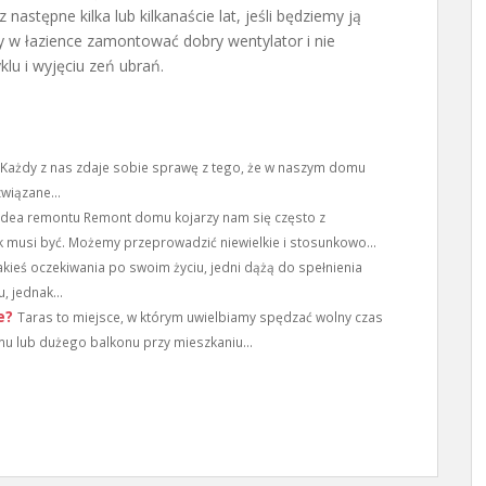
następne kilka lub kilkanaście lat, jeśli będziemy ją
by w łazience zamontować dobry wentylator i nie
lu i wyjęciu zeń ubrań.
ażdy z nas zdaje sobie sprawę z tego, że w naszym domu
wiązane...
Idea remontu Remont domu kojarzy nam się często z
k musi być. Możemy przeprowadzić niewielkie i stosunkowo...
akieś oczekiwania po swoim życiu, jedni dążą do spełnienia
, jednak...
e?
Taras to miejsce, w którym uwielbiamy spędzać wolny czas
mu lub dużego balkonu przy mieszkaniu...