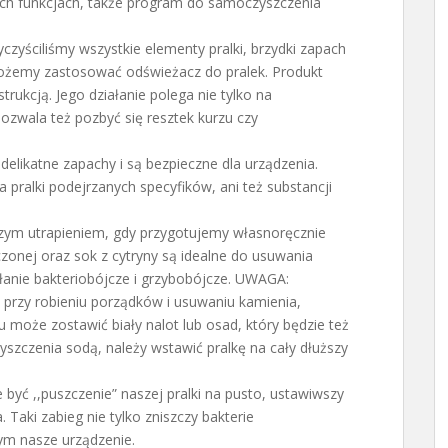
h funkcjach, także program do samoczyszczenia
zyściliśmy wszystkie elementy pralki, brzydki zapach
możemy zastosować odświeżacz do pralek. Produkt
trukcją. Jego działanie polega nie tylko na
ozwala też pozbyć się resztek kurzu czy
elikatne zapachy i są bezpieczne dla urządzenia.
pralki podejrzanych specyfików, ani też substancji
szym utrapieniem, gdy przygotujemy własnoręcznie
zonej oraz sok z cytryny są idealne do usuwania
łanie bakteriobójcze i grzybobójcze. UWAGA:
przy robieniu porządków i usuwaniu kamienia,
u może zostawić biały nalot lub osad, który będzie też
zyszczenia sodą, należy wstawić pralkę na cały dłuższy
yć ,,puszczenie” naszej pralki na pusto, ustawiwszy
 Taki zabieg nie tylko zniszczy bakterie
ym nasze urządzenie.