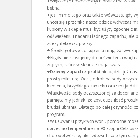
+Większość nowoczesnych pralek ma w swoic
bębna.
+Jeśli mimo tego oraz także wówczas, gdy wyc
unosi się i przenika nasza odzież wówczas 
kupiony w sklepie musi być użyty zgodnie z ins
odświeżeniu i nadaniu ładnego zapachu, ale p
zdezynfekować pralkę.
+ Środki gotowe do kupienia mają zazwyczaj d
+Nigdy nie stosujemy do odświeżenia wnętrza 
żrących, które w składzie mają kwas.
+
Dziwny zapach z pralki
nie będzie już na
prostą miksturę. Ocet, odrobina sody oczyszc
kamienia, brzydkiego zapachu oraz mają dzia
Właściwości sody oczyszczonej są doceniane 
pamiętajmy jednak, że zbyt duża ilość proszk
brudził ubrania. Dlatego po całej czynności c
program.
+W usuwaniu przykrych woni, pomocne może b
uprzednio temperaturę na 90 stopni Celsjusza.
chorobotwórcze, ale i zdezynfekuje tym sam