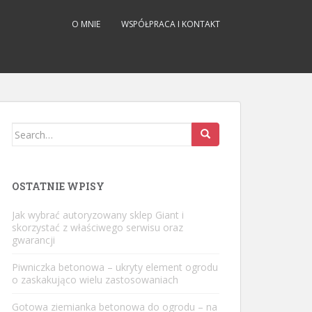
O MNIE
WSPÓŁPRACA I KONTAKT
Search
for:
OSTATNIE WPISY
Jak wybrać autoryzowany sklep Giant i
skorzystać z właściwego serwisu oraz
gwarancji
Piwniczka betonowa – ukryty element ogrodu
o zaskakująco wielu zastosowaniach
Gotowa ziemianka betonowa do ogrodu – na