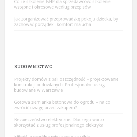
Co ile szkolenie BHP dla sprzedawców: szkolenie
wstępne i okresowe według przepisów
Jak zorganizować przeprowadzkę pokoju dziecka, by
zachować porządek i komfort malucha
BUDOWNICTWO
Projekty domów z bali oszczędność – projektowanie
konstrukcji budowlanych. Profesjonalne usługi
budowlane w Warszawie
Gotowa ziemianka betonowa do ogrodu – na co
zwrócić uwagę przed zakupem?
Bezpieczeństwo elektryczne: Dlaczego warto
skorzystać z usług profesjonalnego elektryka
Miłość, a wspólne mieszkanie czy ślub