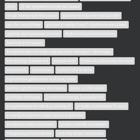
dom
drzwi antywłamaniowe warszawa
drzwi zewnętrzne Warszawa
gabiony producent małopolskie
geodeci wodzisław
gotowe projekty małych domów w warszawie
gzymsy styropianowe poznań
hydroizolacja fundamentów
karnisze z mosiądzu
kompleksowe remonty i wykańczanie mieszkań - Warszawa
konstrukcje stalowe hal
koparki łódź
listwa do zabudowy karnisza
mieszkania
mieszkanie
nadzór bhp kraków
ogrodzenia gabionowe w dobrej cenie
panele ogrodzeniowe Warszawa
piece co Warszawa
podbitka dachowa
producent maszyn budowlanych
projektowanie konstrukcji stalowych
projekty budowlane Poznań
projekty budynków użyteczności publicznej
przeprowadzka Sosnowiec
przeprowadzki sosnowiec
rekuperacja mazowieckie
remonty wnętrz warszawa