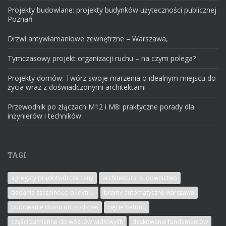
Projekty budowlane: projekty budynków użyteczności publicznej
Poznań
Drzwi antywłamaniowe zewnętrzne – Warszawa,
Tymczasowy projekt organizacji ruchu – na czym polega?
Projekty domów: Twórz swoje marzenia o idealnym miejscu do
życia wraz z doświadczonymi architektami
Przewodnik po złączach M12 i M8: praktyczne porady dla
inżynierów i techników
TAGI
agregaty prądotwórcze ceny
architektura budownictwo
badanie szczelności budynku
bramy automatyczne warszawa
budowanie domu od podstaw
cięcie betonu
części zamienne do wózków widłowych
deskowanie fundamentów