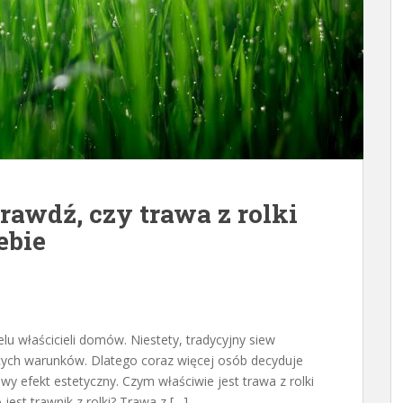
rawdź, czy trawa z rolki
ebie
elu właścicieli domów. Niestety, tradycyjny siew
ących warunków. Dlatego coraz więcej osób decyduje
owy efekt estetyczny. Czym właściwie jest trawa z rolki
est trawnik z rolki? Trawa z […]