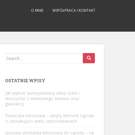
O MNIE
WSPÓŁPRACA I KONTAKT
Search
for:
OSTATNIE WPISY
Jak wybrać autoryzowany sklep Giant i
skorzystać z właściwego serwisu oraz
gwarancji
Piwniczka betonowa – ukryty element ogrodu
o zaskakująco wielu zastosowaniach
Gotowa ziemianka betonowa do ogrodu – na