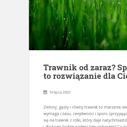
Trawnik od zaraz? Sp
to rozwiązanie dla Ci
10 lipca 2025
Zielony, gęsty i równy trawnik to marzenie wi
wymaga czasu, cierpliwości i sporo sprzyjaj
się na trawnik z rolki, który daje natychmiast
i dla kogo będzie najlepszym wyborem? Co to j