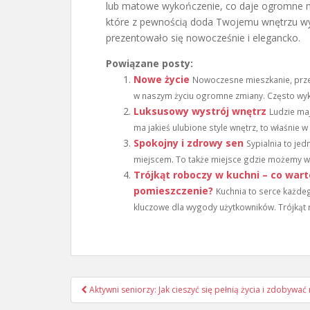
lub matowe wykończenie, co daje ogromne m
które z pewnością doda Twojemu wnętrzu wyj
prezentowało się nowocześnie i elegancko.
Powiązane posty:
Nowe życie
Nowoczesne mieszkanie, prze
w naszym życiu ogromne zmiany. Często wyk
Luksusowy wystrój wnętrz
Ludzie ma
ma jakieś ulubione style wnętrz, to właśnie w 
Spokojny i zdrowy sen
Sypialnia to je
miejscem. To także miejsce gdzie możemy wy
Trójkąt roboczy w kuchni – co wart
pomieszczenie?
Kuchnia to serce każde
kluczowe dla wygody użytkowników. Trójkąt r
Nawigacja
Aktywni seniorzy: Jak cieszyć się pełnią życia i zdobywa
wpisu