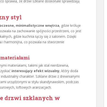
co sprawia, że drzwi szklane doskonale sprawdzają
zny styl
woczesne, minimalistyczne wnętrza
, gdzie króluje
pozwala na zachowanie spójności przestrzeni, co jest
alnych, gdzie kuchnia łączy się z salonem. Dzięki
a i harmonijna, co pozwala na stworzenie
 materiałami
nymi materiałami, takimi jak stal nierdzewna,
uzyskać
interesujący efekt wizualny
, który doda
ndustrialny charakter. Szklane drzwi z drewnianymi
zami urządzonymi w stylu skandynawskim, podczas
 surowych, loftowych aranżacjach.
e drzwi szklanych w