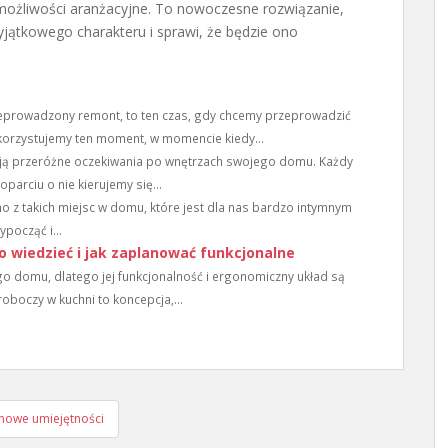
ożliwości aranżacyjne. To nowoczesne rozwiązanie,
ątkowego charakteru i sprawi, że będzie ono
prowadzony remont, to ten czas, gdy chcemy przeprowadzić
orzystujemy ten moment, w momencie kiedy...
ją przeróżne oczekiwania po wnętrzach swojego domu. Każdy
oparciu o nie kierujemy się...
dno z takich miejsc w domu, które jest dla nas bardzo intymnym
począć i...
o wiedzieć i jak zaplanować funkcjonalne
go domu, dlatego jej funkcjonalność i ergonomiczny układ są
oboczy w kuchni to koncepcja,...
ć nowe umiejętności