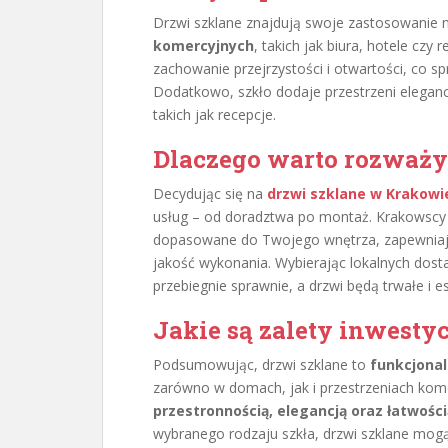
Drzwi szklane znajdują swoje zastosowanie 
komercyjnych
, takich jak biura, hotele czy
zachowanie przejrzystości i otwartości, co s
Dodatkowo, szkło dodaje przestrzeni elegancj
takich jak recepcje.
Dlaczego warto rozważy
Decydując się na
drzwi szklane w Krakowi
usług – od doradztwa po montaż. Krakowscy s
dopasowane do Twojego wnętrza, zapewniają
jakość wykonania. Wybierając lokalnych dost
przebiegnie sprawnie, a drzwi będą trwałe i e
Jakie są zalety inwesty
Podsumowując, drzwi szklane to
funkcjonal
zarówno w domach, jak i przestrzeniach kome
przestronnością, elegancją oraz łatwośc
wybranego rodzaju szkła, drzwi szklane mogą