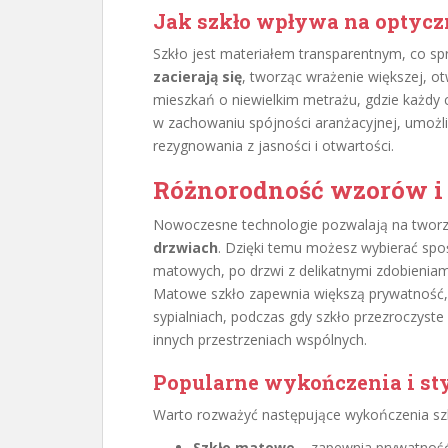
Jak szkło wpływa na optycz
Szkło jest materiałem transparentnym, co sp
zacierają się
, tworząc wrażenie większej, ot
mieszkań o niewielkim metrażu, gdzie każdy 
w zachowaniu spójności aranżacyjnej, umożliw
rezygnowania z jasności i otwartości.
Różnorodność wzorów i
Nowoczesne technologie pozwalają na twor
drzwiach
. Dzięki temu możesz wybierać spoś
matowych, po drzwi z delikatnymi zdobieniam
Matowe szkło zapewnia większą prywatność, c
sypialniach, podczas gdy szkło przezroczyste
innych przestrzeniach wspólnych.
Popularne wykończenia i st
Warto rozważyć następujące wykończenia szk
Szkło matowe
– zapewnia prywatność, 