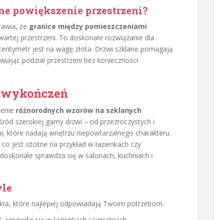
ne powiększenie przestrzeni?
rawia, że
granice między pomieszczeniami
wartej przestrzeni. To doskonałe rozwiązanie dla
centymetr jest na wagę złota. Drzwi szklane pomagają
iając podział przestrzeni bez konieczności
 wykończeń
zenie
różnorodnych wzorów na szklanych
ród szerokiej gamy drzwi – od przezroczystych i
i, które nadają wnętrzu niepowtarzalnego charakteru.
o jest istotne na przykład w łazienkach czy
 doskonale sprawdza się w salonach, kuchniach i
yle
ła, które najlepiej odpowiadają Twoim potrzebom:
sprawdzi się w łazienkach i sypialniach.