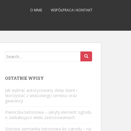
O MNIE
WSPÓŁPRACA I KONTAKT
Search
for:
OSTATNIE WPISY
Jak wybrać autoryzowany sklep Giant i
skorzystać z właściwego serwisu oraz
gwarancji
Piwniczka betonowa – ukryty element ogrodu
o zaskakująco wielu zastosowaniach
Gotowa ziemianka betonowa do ogrodu – na