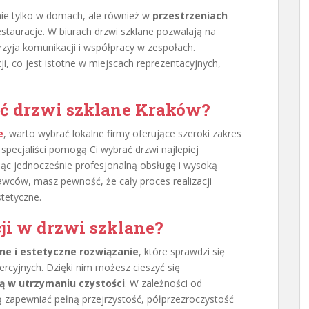
nie tylko w domach, ale również w
przestrzeniach
 restauracje. W biurach drzwi szklane pozwalają na
przyja komunikacji i współpracy w zespołach.
i, co jest istotne w miejscach reprezentacyjnych,
ć drzwi szklane Kraków?
e
, warto wybrać lokalne firmy oferujące szeroki zakres
pecjaliści pomogą Ci wybrać drzwi najlepiej
c jednocześnie profesjonalną obsługę i wysoką
awców, masz pewność, że cały proces realizacji
stetyczne.
cji w drzwi szklane?
ne i estetyczne rozwiązanie
, które sprawdzi się
rcyjnych. Dzięki nim możesz cieszyć się
ią w utrzymaniu czystości
. W zależności od
 zapewniać pełną przejrzystość, półprzezroczystość