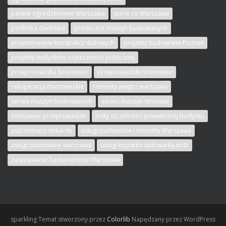
panele ogrodzeniowe Warszawa
piece co Warszawa
podbitka dachowa
producent maszyn budowlanych
projektowanie konstrukcji stalowych
projekty budowlane Poznań
projekty budynków użyteczności publicznej
przeprowadzka Sosnowiec
przeprowadzki sosnowiec
rekuperacja mazowieckie
remonty wnętrz warszawa
serwis maszyn budowlanych
serwis maszyn Wrocław
sosnowiec przeprowadzki
testy szczelności powietrznej budynku
uszczelniacz dekarski
usługi budowlane i remonty Warszawa
usługi budowlane warszawa
usługi koparko ładowarką łódź
zasypywanie fundamentów Warszawa
sparkling
Temat stworzony przez
Colorlib
Napędzany przez WordPress