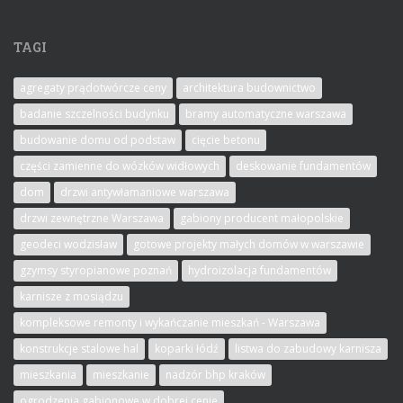
TAGI
agregaty prądotwórcze ceny
architektura budownictwo
badanie szczelności budynku
bramy automatyczne warszawa
budowanie domu od podstaw
cięcie betonu
części zamienne do wózków widłowych
deskowanie fundamentów
dom
drzwi antywłamaniowe warszawa
drzwi zewnętrzne Warszawa
gabiony producent małopolskie
geodeci wodzisław
gotowe projekty małych domów w warszawie
gzymsy styropianowe poznań
hydroizolacja fundamentów
karnisze z mosiądzu
kompleksowe remonty i wykańczanie mieszkań - Warszawa
konstrukcje stalowe hal
koparki łódź
listwa do zabudowy karnisza
mieszkania
mieszkanie
nadzór bhp kraków
ogrodzenia gabionowe w dobrej cenie