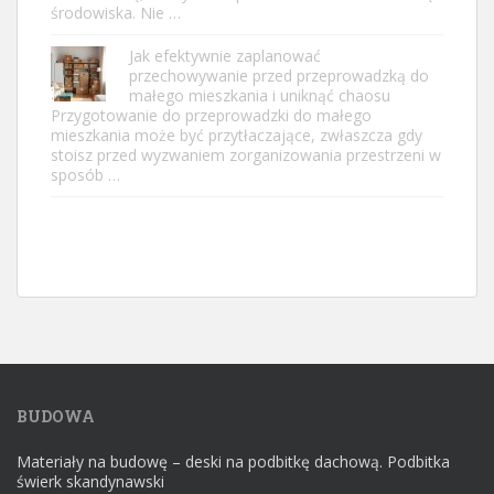
środowiska. Nie …
Jak efektywnie zaplanować
przechowywanie przed przeprowadzką do
małego mieszkania i uniknąć chaosu
Przygotowanie do przeprowadzki do małego
mieszkania może być przytłaczające, zwłaszcza gdy
stoisz przed wyzwaniem zorganizowania przestrzeni w
sposób …
BUDOWA
Materiały na budowę – deski na podbitkę dachową. Podbitka
świerk skandynawski