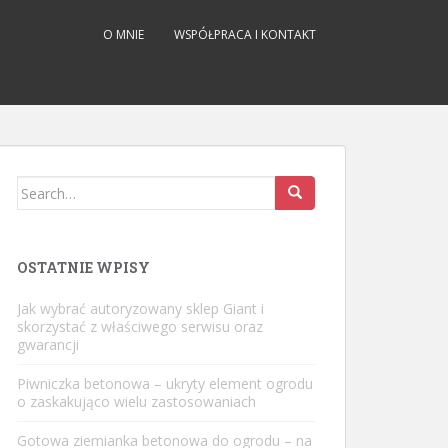
O MNIE
WSPÓŁPRACA I KONTAKT
Search
for:
OSTATNIE WPISY
Jak wybrać autoryzowany sklep Giant i
skorzystać z właściwego serwisu oraz
gwarancji
Piwniczka betonowa – ukryty element ogrodu
o zaskakująco wielu zastosowaniach
Gotowa ziemianka betonowa do ogrodu – na