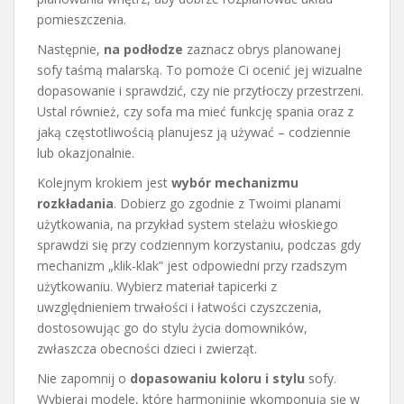
pomieszczenia.
Następnie,
na podłodze
zaznacz obrys planowanej
sofy taśmą malarską. To pomoże Ci ocenić jej wizualne
dopasowanie i sprawdzić, czy nie przytłoczy przestrzeni.
Ustal również, czy sofa ma mieć funkcję spania oraz z
jaką częstotliwością planujesz ją używać – codziennie
lub okazjonalnie.
Kolejnym krokiem jest
wybór mechanizmu
rozkładania
. Dobierz go zgodnie z Twoimi planami
użytkowania, na przykład system stelażu włoskiego
sprawdzi się przy codziennym korzystaniu, podczas gdy
mechanizm „klik-klak” jest odpowiedni przy rzadszym
użytkowaniu. Wybierz materiał tapicerki z
uwzględnieniem trwałości i łatwości czyszczenia,
dostosowując go do stylu życia domowników,
zwłaszcza obecności dzieci i zwierząt.
Nie zapomnij o
dopasowaniu koloru i stylu
sofy.
Wybieraj modele, które harmonijnie wkomponują się w