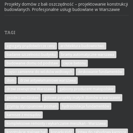
Projekty domów z bali oszczędność – projektowanie konstrukcji
budowlanych. Profesjonalne usługi budowlane w Warszawie
TAGI
agregaty prądotwórcze ceny
architektura budownictwo
badanie szczelności budynku
bramy automatyczne warszawa
budowanie domu od podstaw
cięcie betonu
części zamienne do wózków widłowych
deskowanie fundamentów
dom
drzwi antywłamaniowe warszawa
drzwi zewnętrzne Warszawa
gabiony producent małopolskie
geodeci wodzisław
gotowe projekty małych domów w warszawie
gzymsy styropianowe poznań
hydroizolacja fundamentów
karnisze z mosiądzu
kompleksowe remonty i wykańczanie mieszkań - Warszawa
konstrukcje stalowe hal
koparki łódź
listwa do zabudowy karnisza