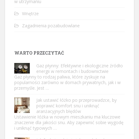
w utrzymaniu
Wnętrze
Zagadnienia pozabudowlane
WARTO PRZECZYTAĆ
Gaz płynny: Efektywne i ekologiczne źródło
energii w remontach i budownictwie
Gaz płynny to rodzaj paliwa, które zyskuje na
popularności zarówno w domach prywatnych, jak i w
przemyśle. Jest …
Jak ustawić łóżko po przeprowadzce, by
poprawić komfort snu i uniknąć
aranżacyjnych błędów
Ustawienie łóżka w nowym mieszkaniu ma kluczowe
znaczenie dla jakości snu. Aby zapewnić sobie wygodę
i uniknąć typowych …