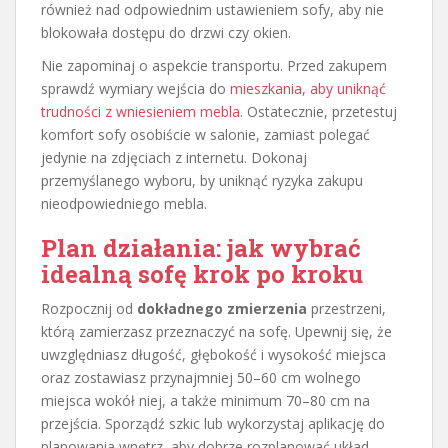
również nad odpowiednim ustawieniem sofy, aby nie
blokowała dostępu do drzwi czy okien.
Nie zapominaj o aspekcie transportu. Przed zakupem
sprawdź wymiary wejścia do
mieszkania, aby uniknąć
trudności z wniesieniem mebla
. Ostatecznie, przetestuj
komfort sofy osobiście w salonie, zamiast polegać
jedynie na zdjęciach z internetu. Dokonaj
przemyślanego wyboru, by uniknąć ryzyka zakupu
nieodpowiedniego mebla.
Plan działania: jak wybrać
idealną sofę krok po kroku
Rozpocznij od
dokładnego zmierzenia
przestrzeni,
którą zamierzasz przeznaczyć na sofę. Upewnij się, że
uwzględniasz długość, głębokość i wysokość miejsca
oraz zostawiasz przynajmniej 50–60 cm wolnego
miejsca wokół niej, a także minimum 70–80 cm na
przejścia. Sporządź szkic lub wykorzystaj aplikację do
planowania wnętrz, aby dobrze rozplanować układ