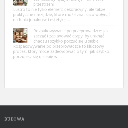
przestrzeni
Lustro to nie tylko element dekoracyjny, ale także
praktyczne narzędzie, które może znacząco wpłynąć
na funkcjonalność i estetykę …
Rozpakowywanie po przeprowadzce: jak
zacząć i zaplanować etapy, by uniknąć
chaosu i szybko poczuć się u siebie
Rozpakowywanie po przeprowadzce to kluczowy
proces, który może zadecydować o tym, jak szybko
poczujesz się u siebie w …
BUDOWA