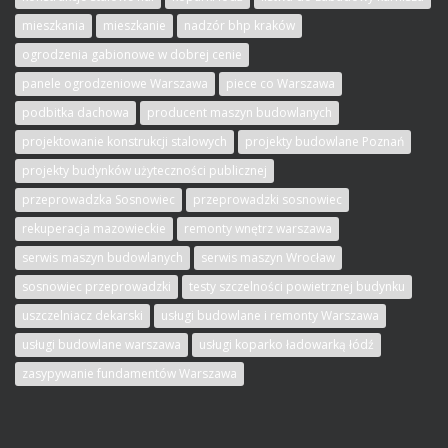
mieszkania
mieszkanie
nadzór bhp kraków
ogrodzenia gabionowe w dobrej cenie
panele ogrodzeniowe Warszawa
piece co Warszawa
podbitka dachowa
producent maszyn budowlanych
projektowanie konstrukcji stalowych
projekty budowlane Poznań
projekty budynków użyteczności publicznej
przeprowadzka Sosnowiec
przeprowadzki sosnowiec
rekuperacja mazowieckie
remonty wnętrz warszawa
serwis maszyn budowlanych
serwis maszyn Wrocław
sosnowiec przeprowadzki
testy szczelności powietrznej budynku
uszczelniacz dekarski
usługi budowlane i remonty Warszawa
usługi budowlane warszawa
usługi koparko ładowarką łódź
zasypywanie fundamentów Warszawa