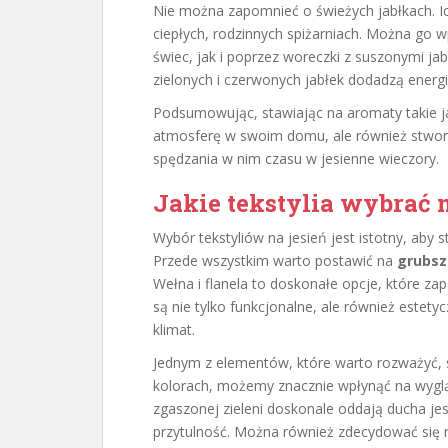
Nie można zapomnieć o świeżych jabłkach. I
ciepłych, rodzinnych spiżarniach. Można g
świec, jak i poprzez woreczki z suszonymi ja
zielonych i czerwonych jabłek dodadzą energii
Podsumowując, stawiając na aromaty takie jak
atmosferę w swoim domu, ale również stworzy
spędzania w nim czasu w jesienne wieczory.
Jakie tekstylia wybrać n
Wybór tekstyliów na jesień jest istotny, aby 
Przede wszystkim warto postawić na
grubsz
Wełna i flanela to doskonałe opcje, które za
są nie tylko funkcjonalne, ale również estetyc
klimat.
Jednym z elementów, które warto rozważyć,
kolorach, możemy znacznie wpłynąć na wyglą
zgaszonej zieleni doskonale oddają ducha je
przytulność. Można również zdecydować się 