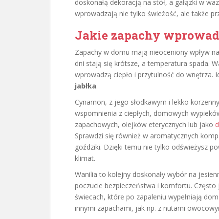
doskonałą dekoracją na stół, a gałązki w wa
wprowadzają nie tylko świeżość, ale także pr
Jakie zapachy wprowadz
Zapachy w domu mają nieoceniony wpływ na na
dni stają się krótsze, a temperatura spada. 
wprowadzą ciepło i przytulność do wnętrza. I
jabłka
.
Cynamon, z jego słodkawym i lekko korzenn
wspomnienia z ciepłych, domowych wypieków
zapachowych, olejków eterycznych lub jako
d
Sprawdzi się również w aromatycznych kompoz
goździki. Dzięki temu nie tylko odświeżysz po
klimat.
Wanilia to kolejny doskonały wybór na jesien
poczucie bezpieczeństwa i komfortu. Częst
świecach, które po zapaleniu wypełniają do
innymi zapachami, jak np. z nutami owocowy