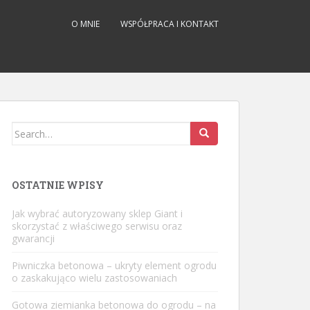
O MNIE
WSPÓŁPRACA I KONTAKT
Search
for:
OSTATNIE WPISY
Jak wybrać autoryzowany sklep Giant i
skorzystać z właściwego serwisu oraz
gwarancji
Piwniczka betonowa – ukryty element ogrodu
o zaskakująco wielu zastosowaniach
Gotowa ziemianka betonowa do ogrodu – na