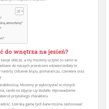
?
ulną atmosferę?
?
eń?
 do wnętrza na jesień?
ia swoje oblicze, a my możemy uczynić to samo w
dzane do naszych przestrzeni odzwierciedlały te
 nastrój. Odcienie brązu, pomarańczu, czerwieni oraz
ą.
 i stabilnością. Możemy je wykorzystać w różnych
wna, ramki na zdjęcia czy dodatki. Wprowadzenie
bierze przytulnego charakteru.
radość. Szeroką gamę tych barw można zastosować