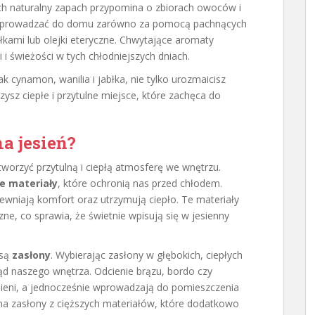
ch naturalny zapach przypomina o zbiorach owoców i
o wprowadzać do domu zarówno za pomocą pachnących
błkami lub olejki eteryczne. Chwytające aromaty
 i świeżości w tych chłodniejszych dniach.
 cynamon, wanilia i jabłka, nie tylko urozmaicisz
sz ciepłe i przytulne miejsce, które zachęca do
a jesień?
stworzyć przytulną i ciepłą atmosferę we wnętrzu.
e materiały
, które ochronią nas przed chłodem.
pewniają komfort oraz utrzymują ciepło. Te materiały
zne, co sprawia, że świetnie wpisują się w jesienny
 są
zasłony
. Wybierając zasłony w głębokich, ciepłych
d naszego wnętrza. Odcienie brązu, bordo czy
sieni, a jednocześnie wprowadzają do pomieszczenia
na zasłony z cięższych materiałów, które dodatkowo