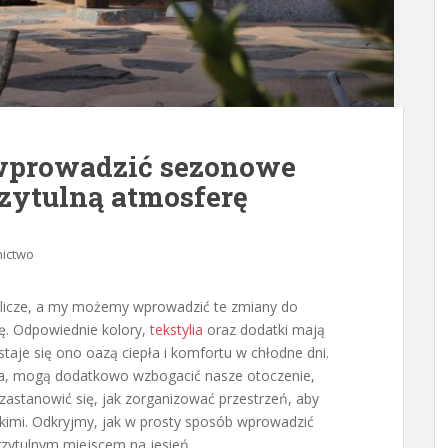
 wprowadzić sezonowe
zytulną atmosferę
ictwo
oblicze, a my możemy wprowadzić te zmiany do
ę. Odpowiednie kolory,
tekstylia
oraz dodatki mają
staje się ono oazą ciepła i komfortu w chłodne dni.
lia, mogą dodatkowo wzbogacić nasze otoczenie,
zastanowić się, jak zorganizować przestrzeń, aby
skimi. Odkryjmy, jak w prosty sposób wprowadzić
zytulnym miejscem na jesień.