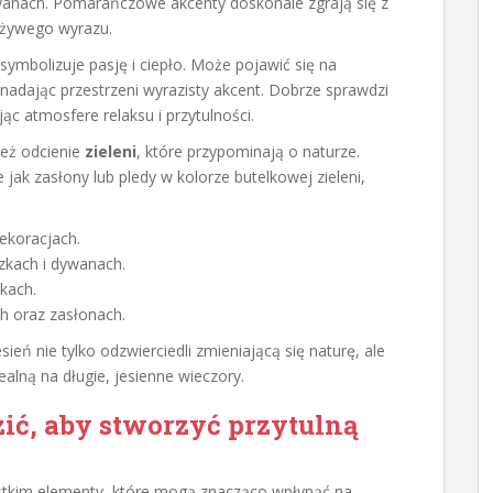
wanach. Pomarańczowe akcenty doskonale zgrają się z
 żywego wyrazu.
 symbolizuje pasję i ciepło. Może pojawić się na
, nadając przestrzeni wyrazisty akcent. Dobrze sprawdzi
c atmosfere relaksu i przytulności.
eż odcienie
zieleni
, które przypominają o naturze.
 jak zasłony lub pledy w kolorze butelkowej zieleni,
dekoracjach.
zkach i dywanach.
kach.
ch oraz zasłonach.
eń nie tylko odzwierciedli zmieniającą się naturę, ale
ealną na długie, jesienne wieczory.
ić, aby stworzyć przytulną
ystkim elementy, które mogą znacząco wpłynąć na