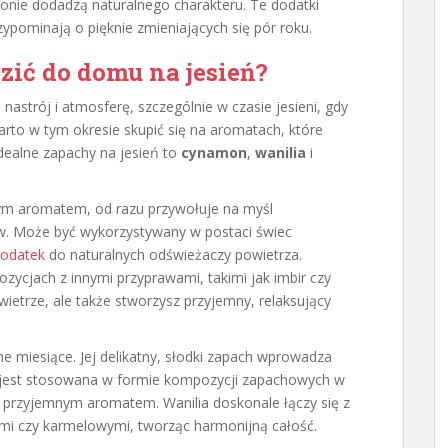
zonie dodadzą naturalnego charakteru. Te dodatki
zypominają o pięknie zmieniających się pór roku.
ić do domu na jesień?
strój i atmosferę, szczególnie w czasie jesieni, gdy
Warto w tym okresie skupić się na aromatach, które
dealne zapachy na jesień to
cynamon
,
wanilia
i
ym aromatem, od razu przywołuje na myśl
. Może być wykorzystywany w postaci świec
odatek
do naturalnych odświeżaczy powietrza.
ycjach z innymi przyprawami, takimi jak imbir czy
wietrze, ale także stworzysz przyjemny, relaksujący
ne miesiące. Jej delikatny, słodki zapach wprowadza
o jest stosowana w formie kompozycji zapachowych w
m przyjemnym aromatem. Wanilia doskonale łączy się z
mi czy karmelowymi, tworząc harmonijną całość.