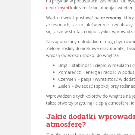
na przykład w poduszkach, zasłonach lub dy
neutralnymi
kolorami ścian, dodając wnętrzu
Warto również postawić na
czerwony
, który
akcesoriach, takich jak świeczniki czy obrazy
się także w strefach odpoczynku, wprowadzają
Niezapomnianym dodatkiem mogą być równi
Zielone rośliny doniczkowe oraz dodatki, takie
wniosą świeżość i spokój do wnętrza.
Brąz – stabilność i ciepło w meblach i 
Pomarańcz – energia i radość w podus
Czerwień – pasja i wyrazistość w dodat
Zieleń – świeżość i spokój przy roślina
Wprowadzenie tych kolorów do wnętrza na jesi
także stworzy przytulną i ciepłą atmosferę, id
Jakie dodatki wprowadz
atmosferę?
Dodatki to nie tylko ozdoby, ale przede wsz