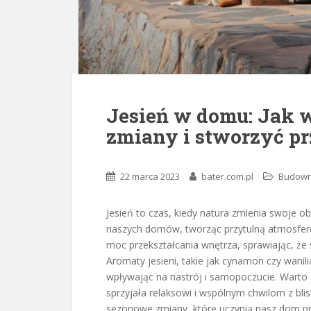
Jesień w domu: Jak
zmiany i stworzyć pr
22 marca 2023
bater.com.pl
Budown
Jesień to czas, kiedy natura zmienia swoje 
naszych domów, tworząc przytulną atmosfer
moc przekształcania wnętrza, sprawiając, że 
Aromaty jesieni, takie jak cynamon czy wani
wpływając na nastrój i samopoczucie. Warto 
sprzyjała relaksowi i wspólnym chwilom z bli
sezonowe zmiany, które uczynią nasz dom pr