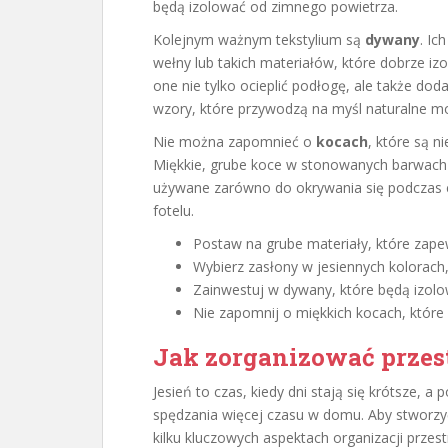
będą izolować od zimnego powietrza.
Kolejnym ważnym tekstylium są
dywany
. Ic
wełny lub takich materiałów, które dobrze izo
one nie tylko ocieplić podłogę, ale także do
wzory, które przywodzą na myśl naturalne mot
Nie można zapomnieć o
kocach
, które są 
Miękkie, grube koce w stonowanych barwach
używane zarówno do okrywania się podczas ch
fotelu.
Postaw na grube materiały, które zapew
Wybierz zasłony w jesiennych kolorach
Zainwestuj w dywany, które będą izolo
Nie zapomnij o miękkich kocach, które
Jak zorganizować przes
Jesień to czas, kiedy dni stają się krótsze, 
spędzania więcej czasu w domu. Aby stworzy
kilku kluczowych aspektach organizacji przest