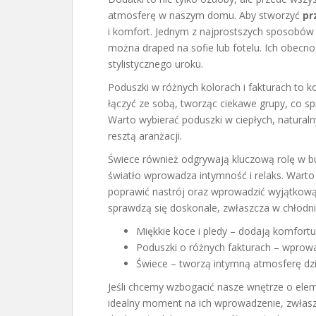
atmosferę w naszym domu. Aby stworzyć
pr
i komfort. Jednym z najprostszych sposobów n
można draped na sofie lub fotelu. Ich obecnoś
stylistycznego uroku.
Poduszki w różnych kolorach i fakturach to k
łączyć ze sobą, tworząc ciekawe grupy, co sp
Warto wybierać poduszki w ciepłych, naturaln
resztą aranżacji.
Świece również odgrywają kluczową rolę w bu
światło wprowadza intymność i relaks. War
poprawić nastrój oraz wprowadzić wyjątkow
sprawdzą się doskonale, zwłaszcza w chłodnie
Miękkie koce i pledy – dodają komfort
Poduszki o różnych fakturach – wprow
Świece – tworzą intymną atmosferę dzi
Jeśli chcemy wzbogacić nasze wnętrze o ele
idealny moment na ich wprowadzenie, zwłaszc