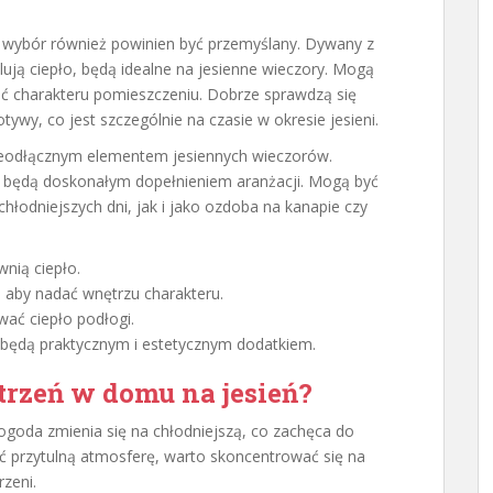
h wybór również powinien być przemyślany. Dywany z
lują ciepło, będą idealne na jesienne wieczory. Mogą
dać charakteru pomieszczeniu. Dobrze sprawdzą się
ywy, co jest szczególnie na czasie w okresie jesieni.
nieodłącznym elementem jesiennych wieczorów.
 będą doskonałym dopełnieniem aranżacji. Mogą być
łodniejszych dni, jak i jako ozdoba na kanapie czy
nią ciepło.
, aby nadać wnętrzu charakteru.
wać ciepło podłogi.
 będą praktycznym i estetycznym dodatkiem.
trzeń w domu na jesień?
a pogoda zmienia się na chłodniejszą, co zachęca do
ć przytulną atmosferę, warto skoncentrować się na
rzeni.