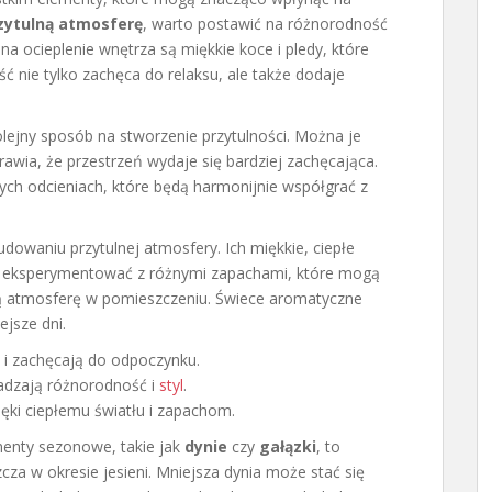
zytulną atmosferę
, warto postawić na różnorodność
a ocieplenie wnętrza są miękkie koce i pledy, które
ć nie tylko zachęca do relaksu, ale także dodaje
olejny sposób na stworzenie przytulności. Można je
rawia, że przestrzeń wydaje się bardziej zachęcająca.
ych odcieniach, które będą harmonijnie współgrać z
dowaniu przytulnej atmosfery. Ich miękkie, ciepłe
to eksperymentować z różnymi zapachami, które mogą
ą atmosferę w pomieszczeniu. Świece aromatyczne
jsze dni.
u i zachęcają do odpoczynku.
adzają różnorodność i
styl
.
ęki ciepłemu światłu i zapachom.
menty sezonowe, takie jak
dynie
czy
gałązki
, to
za w okresie jesieni. Mniejsza dynia może stać się