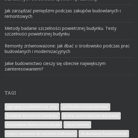
Jak zarządzać pieniędzmi podczas zakupów budowlanych i
remontowych
Metody badanie szczelności powietrznej budynku. Testy
szczelności powietrznej budynku
Remonty zrównoważone: Jak dbać o środowisko podczas prac
budowlanych i modernizacyjnych
Jakie budownictwo cieszy się obecnie największym
zainteresowaniem?
TAGI
agregaty prądotwórcze ceny
architektura budownictwo
badanie szczelności budynku
bramy automatyczne warszawa
budowanie domu od podstaw
cięcie betonu
części zamienne do wózków widłowych
deskowanie fundamentów