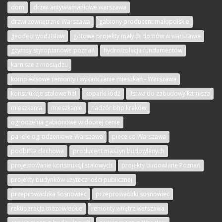
dom
drzwi antywłamaniowe warszawa
drzwi zewnętrzne Warszawa
gabiony producent małopolskie
geodeci wodzisław
gotowe projekty małych domów w warszawie
gzymsy styropianowe poznań
hydroizolacja fundamentów
karnisze z mosiądzu
kompleksowe remonty i wykańczanie mieszkań - Warszawa
konstrukcje stalowe hal
koparki łódź
listwa do zabudowy karnisza
mieszkania
mieszkanie
nadzór bhp kraków
ogrodzenia gabionowe w dobrej cenie
panele ogrodzeniowe Warszawa
piece co Warszawa
podbitka dachowa
producent maszyn budowlanych
projektowanie konstrukcji stalowych
projekty budowlane Poznań
projekty budynków użyteczności publicznej
przeprowadzka Sosnowiec
przeprowadzki sosnowiec
rekuperacja mazowieckie
remonty wnętrz warszawa