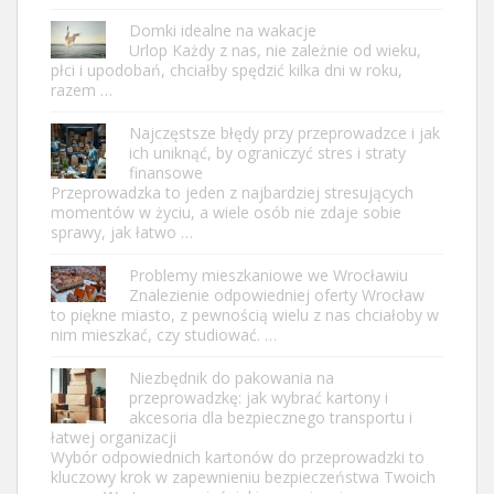
Domki idealne na wakacje
Urlop Każdy z nas, nie zależnie od wieku,
płci i upodobań, chciałby spędzić kilka dni w roku,
razem …
Najczęstsze błędy przy przeprowadzce i jak
ich uniknąć, by ograniczyć stres i straty
finansowe
Przeprowadzka to jeden z najbardziej stresujących
momentów w życiu, a wiele osób nie zdaje sobie
sprawy, jak łatwo …
Problemy mieszkaniowe we Wrocławiu
Znalezienie odpowiedniej oferty Wrocław
to piękne miasto, z pewnością wielu z nas chciałoby w
nim mieszkać, czy studiować. …
Niezbędnik do pakowania na
przeprowadzkę: jak wybrać kartony i
akcesoria dla bezpiecznego transportu i
łatwej organizacji
Wybór odpowiednich kartonów do przeprowadzki to
kluczowy krok w zapewnieniu bezpieczeństwa Twoich