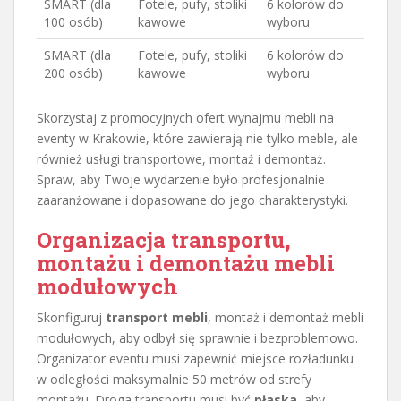
SMART (dla
Fotele, pufy, stoliki
6 kolorów do
100 osób)
kawowe
wyboru
SMART (dla
Fotele, pufy, stoliki
6 kolorów do
200 osób)
kawowe
wyboru
Skorzystaj z promocyjnych ofert wynajmu mebli na
eventy w Krakowie, które zawierają nie tylko meble, ale
również usługi transportowe, montaż i demontaż.
Spraw, aby Twoje wydarzenie było profesjonalnie
zaaranżowane i dopasowane do jego charakterystyki.
Organizacja transportu,
montażu i demontażu mebli
modułowych
Skonfiguruj
transport mebli
, montaż i demontaż mebli
modułowych, aby odbył się sprawnie i bezproblemowo.
Organizator eventu musi zapewnić miejsce rozładunku
w odległości maksymalnie 50 metrów od strefy
montażu. Droga transportu musi być
płaska
, aby