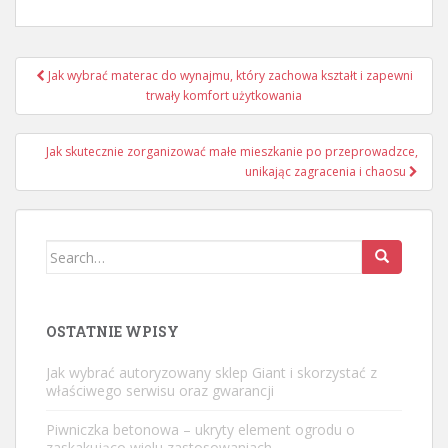
Nawigacja
Jak wybrać materac do wynajmu, który zachowa kształt i zapewni
wpisu
trwały komfort użytkowania
Jak skutecznie zorganizować małe mieszkanie po przeprowadzce,
unikając zagracenia i chaosu
Search
for:
OSTATNIE WPISY
Jak wybrać autoryzowany sklep Giant i skorzystać z
właściwego serwisu oraz gwarancji
Piwniczka betonowa – ukryty element ogrodu o
zaskakująco wielu zastosowaniach