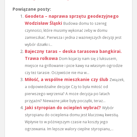
Powiązane posty:
Geodeta – naprawa sprzętu geodezyjnego
Wodzisław Śląski
Budowa domu to szereg
czynności, które musimy wykonać żeby w domu
zamieszkać. Pierwsza i jedna z ważniejszych decyzji jest
wybór działki i...
Bajeczny taras – deska tarasowa bangkirai.
Trawa rolkowa
Dom kojarzy nam się z luksusem,
miejsce na grillowanie i picie kawy na własnym ogrodzie
czy też tarasie. Oczywiście nie ma w...
Miłość, a wspólne mieszkanie czy ślub
Związek,
a odpowiedzialne decyzje Czy to była miłość od
pierwszego wejrzenia? A może decyzja po latach
przyjaźni? Nieważne jakie były początki, teraz...
Jaki styropian do ociepleń wybrać?
Wybór
styropianu do ocieplenia domu jest kluczową kwestią.
Wpłynie to w późniejszym czasie na koszty jego
ogrzewania. Im lepsze walory cieplne styropianu,...