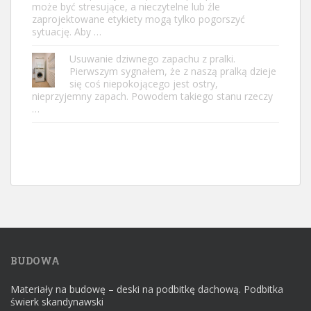
może być stresujące, a nieczytelne lub źle
zaprojektowane etykiety mogą tylko pogorszyć
sytuację. Aby …
Usuwanie dziwnego zapachu z pralki.
Pierwszym sygnałem, że z naszą pralką dzieje
się coś niepokojącego jest ostry,
nieprzyjemny zapach. Powodem takiego stanu rzeczy
…
BUDOWA
Materiały na budowę – deski na podbitkę dachową. Podbitka
świerk skandynawski