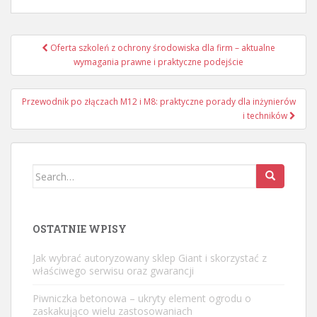
Nawigacja
Oferta szkoleń z ochrony środowiska dla firm – aktualne
wpisu
wymagania prawne i praktyczne podejście
Przewodnik po złączach M12 i M8: praktyczne porady dla inżynierów
i techników
Search
for:
OSTATNIE WPISY
Jak wybrać autoryzowany sklep Giant i skorzystać z
właściwego serwisu oraz gwarancji
Piwniczka betonowa – ukryty element ogrodu o
zaskakująco wielu zastosowaniach