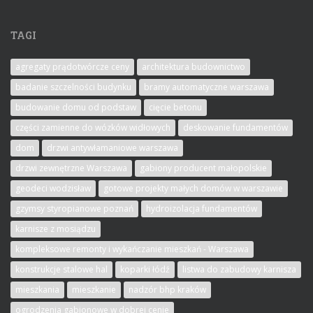
TAGI
agregaty prądotwórcze ceny
architektura budownictwo
badanie szczelności budynku
bramy automatyczne warszawa
budowanie domu od podstaw
cięcie betonu
części zamienne do wózków widłowych
deskowanie fundamentów
dom
drzwi antywłamaniowe warszawa
drzwi zewnętrzne Warszawa
gabiony producent małopolskie
geodeci wodzisław
gotowe projekty małych domów w warszawie
gzymsy styropianowe poznań
hydroizolacja fundamentów
karnisze z mosiądzu
kompleksowe remonty i wykańczanie mieszkań - Warszawa
konstrukcje stalowe hal
koparki łódź
listwa do zabudowy karnisza
mieszkania
mieszkanie
nadzór bhp kraków
ogrodzenia gabionowe w dobrej cenie