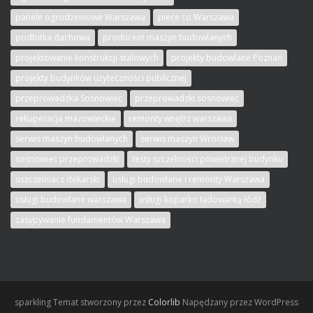
panele ogrodzeniowe Warszawa
piece co Warszawa
podbitka dachowa
producent maszyn budowlanych
projektowanie konstrukcji stalowych
projekty budowlane Poznań
projekty budynków użyteczności publicznej
przeprowadzka Sosnowiec
przeprowadzki sosnowiec
rekuperacja mazowieckie
remonty wnętrz warszawa
serwis maszyn budowlanych
serwis maszyn Wrocław
sosnowiec przeprowadzki
testy szczelności powietrznej budynku
uszczelniacz dekarski
usługi budowlane i remonty Warszawa
usługi budowlane warszawa
usługi koparko ładowarką łódź
zasypywanie fundamentów Warszawa
sparkling
Temat stworzony przez
Colorlib
Napędzany przez WordPress