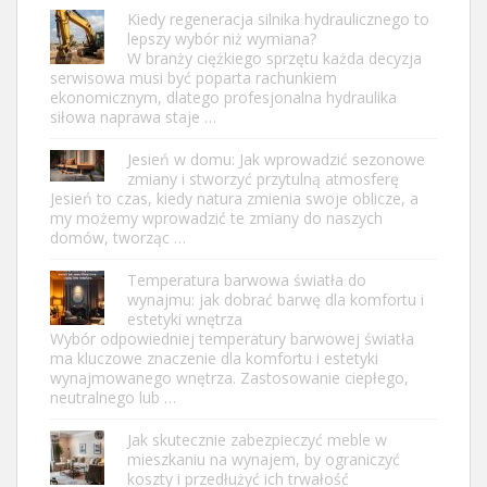
Kiedy regeneracja silnika hydraulicznego to
lepszy wybór niż wymiana?
W branży ciężkiego sprzętu każda decyzja
serwisowa musi być poparta rachunkiem
ekonomicznym, dlatego profesjonalna hydraulika
siłowa naprawa staje …
Jesień w domu: Jak wprowadzić sezonowe
zmiany i stworzyć przytulną atmosferę
Jesień to czas, kiedy natura zmienia swoje oblicze, a
my możemy wprowadzić te zmiany do naszych
domów, tworząc …
Temperatura barwowa światła do
wynajmu: jak dobrać barwę dla komfortu i
estetyki wnętrza
Wybór odpowiedniej temperatury barwowej światła
ma kluczowe znaczenie dla komfortu i estetyki
wynajmowanego wnętrza. Zastosowanie ciepłego,
neutralnego lub …
Jak skutecznie zabezpieczyć meble w
mieszkaniu na wynajem, by ograniczyć
koszty i przedłużyć ich trwałość