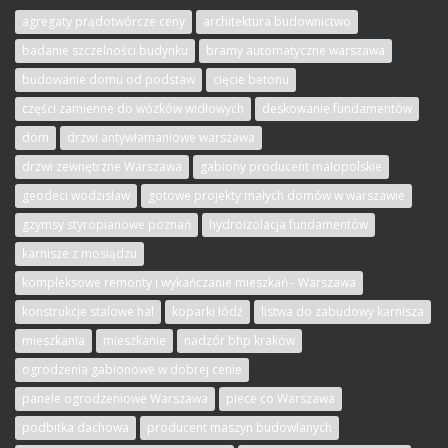
agregaty prądotwórcze ceny
architektura budownictwo
badanie szczelności budynku
bramy automatyczne warszawa
budowanie domu od podstaw
cięcie betonu
części zamienne do wózków widłowych
deskowanie fundamentów
dom
drzwi antywłamaniowe warszawa
drzwi zewnętrzne Warszawa
gabiony producent małopolskie
geodeci wodzisław
gotowe projekty małych domów w warszawie
gzymsy styropianowe poznań
hydroizolacja fundamentów
karnisze z mosiądzu
kompleksowe remonty i wykańczanie mieszkań - Warszawa
konstrukcje stalowe hal
koparki łódź
listwa do zabudowy karnisza
mieszkania
mieszkanie
nadzór bhp kraków
ogrodzenia gabionowe w dobrej cenie
panele ogrodzeniowe Warszawa
piece co Warszawa
podbitka dachowa
producent maszyn budowlanych