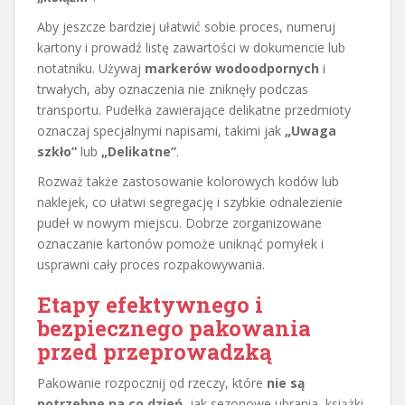
Aby jeszcze bardziej ułatwić sobie proces, numeruj
kartony i prowadź listę zawartości w dokumencie lub
notatniku. Używaj
markerów wodoodpornych
i
trwałych, aby oznaczenia nie zniknęły podczas
transportu. Pudełka zawierające delikatne przedmioty
oznaczaj specjalnymi napisami, takimi jak
„Uwaga
szkło”
lub
„Delikatne”
.
Rozważ także zastosowanie kolorowych kodów lub
naklejek, co ułatwi segregację i szybkie odnalezienie
pudeł w nowym miejscu. Dobrze zorganizowane
oznaczanie kartonów pomoże uniknąć pomyłek i
usprawni cały proces rozpakowywania.
Etapy efektywnego i
bezpiecznego pakowania
przed przeprowadzką
Pakowanie rozpocznij od rzeczy, które
nie są
potrzebne na co dzień
, jak sezonowe ubrania, książki