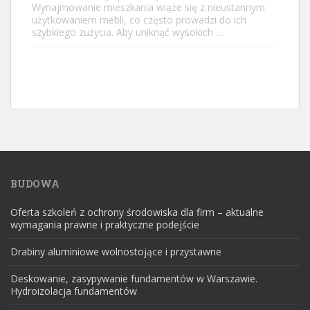
Wynajmowanie mieszkania wiąże się z nieustannym
użytkowaniem mebli, co często prowadzi do ich
szybkiego zużycia. Aby uniknąć wysokich …
BUDOWA
Oferta szkoleń z ochrony środowiska dla firm – aktualne
wymagania prawne i praktyczne podejście
Drabiny aluminiowe wolnostojące i przystawne
Deskowanie, zasypywanie fundamentów w Warszawie.
Hydroizolacja fundamentów