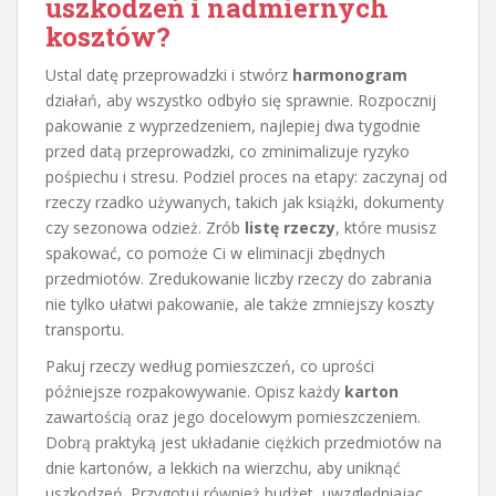
uszkodzeń i nadmiernych
kosztów?
Ustal datę przeprowadzki i stwórz
harmonogram
działań, aby wszystko odbyło się sprawnie. Rozpocznij
pakowanie z wyprzedzeniem, najlepiej dwa tygodnie
przed datą przeprowadzki, co zminimalizuje ryzyko
pośpiechu i stresu. Podziel proces na etapy: zaczynaj od
rzeczy rzadko używanych, takich jak książki, dokumenty
czy sezonowa odzież. Zrób
listę rzeczy
, które musisz
spakować, co pomoże Ci w eliminacji zbędnych
przedmiotów. Zredukowanie liczby rzeczy do zabrania
nie tylko ułatwi pakowanie, ale także zmniejszy koszty
transportu.
Pakuj rzeczy według pomieszczeń, co uprości
późniejsze rozpakowywanie. Opisz każdy
karton
zawartością oraz jego docelowym pomieszczeniem.
Dobrą praktyką jest układanie ciężkich przedmiotów na
dnie kartonów, a lekkich na wierzchu, aby uniknąć
uszkodzeń. Przygotuj również budżet, uwzględniając