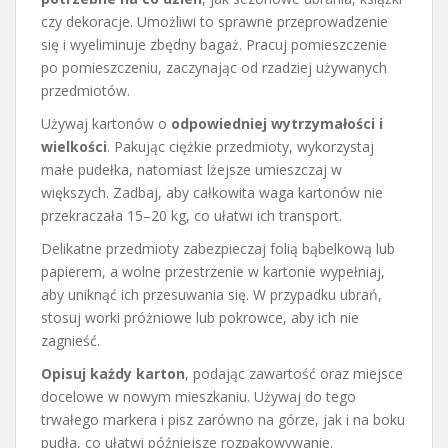
czy dekoracje. Umożliwi to sprawne przeprowadzenie
się i wyeliminuje zbędny bagaż. Pracuj pomieszczenie
po pomieszczeniu, zaczynając od rzadziej używanych
przedmiotów.
Używaj kartonów o
odpowiedniej wytrzymałości i
wielkości
. Pakując ciężkie przedmioty, wykorzystaj
małe pudełka, natomiast lżejsze umieszczaj w
większych. Zadbaj, aby całkowita waga kartonów nie
przekraczała 15–20 kg, co ułatwi ich transport.
Delikatne przedmioty zabezpieczaj folią bąbelkową lub
papierem, a wolne przestrzenie w kartonie wypełniaj,
aby uniknąć ich przesuwania się. W przypadku ubrań,
stosuj worki próżniowe lub pokrowce, aby ich nie
zagnieść.
Opisuj każdy karton
, podając zawartość oraz miejsce
docelowe w nowym mieszkaniu. Używaj do tego
trwałego markera i pisz zarówno na górze, jak i na boku
pudła, co ułatwi późniejsze rozpakowywanie.