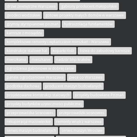
drzwi zewnętrzne Warszawa
gabiony producent małopolskie
geodeci wodzisław
gotowe projekty małych domów w warszawie
gzymsy styropianowe poznań
hydroizolacja fundamentów
karnisze z mosiądzu
kompleksowe remonty i wykańczanie mieszkań - Warszawa
konstrukcje stalowe hal
koparki łódź
listwa do zabudowy karnisza
mieszkania
mieszkanie
nadzór bhp kraków
ogrodzenia gabionowe w dobrej cenie
panele ogrodzeniowe Warszawa
piece co Warszawa
podbitka dachowa
producent maszyn budowlanych
projektowanie konstrukcji stalowych
projekty budowlane Poznań
projekty budynków użyteczności publicznej
przeprowadzka Sosnowiec
przeprowadzki sosnowiec
rekuperacja mazowieckie
remonty wnętrz warszawa
serwis maszyn budowlanych
serwis maszyn Wrocław