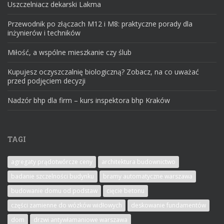
Uszczelniacz dekarski Lakma
Przewodnik po złączach M12 i M8: praktyczne porady dla
inżynierów i techników
Miłość, a wspólne mieszkanie czy ślub
Kupujesz oczyszczalnię biologiczną? Zobacz, na co uważać
przed podjęciem decyzji
Nadzór bhp dla firm – kurs inspektora bhp Kraków
TAGI
agregaty prądotwórcze ceny
architektura budownictwo
badanie szczelności budynku
bramy automatyczne warszawa
budowanie domu od podstaw
cięcie betonu
części zamienne do wózków widłowych
deskowanie fundamentów
dom
drzwi antywłamaniowe warszawa