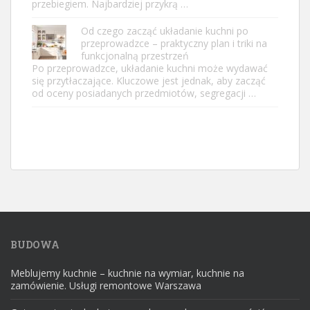
przebiegiem. Najbardziej przykrą …
Od czego zacząć układanie kuchni po
przeprowadzce – praktyczny plan i triki na
funkcjonalną przestrzeń
Po przeprowadzce, układanie kuchni może wydawać
się przytłaczające. Kluczowe jest jednak, aby zacząć
od oceny posiadanych przedmiotów, segregacji …
BUDOWA
Meblujemy kuchnie – kuchnie na wymiar, kuchnie na
zamówienie. Usługi remontowe Warszawa