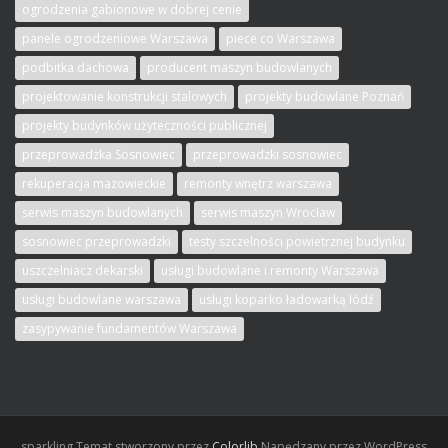
ogrodzenia gabionowe w dobrej cenie
panele ogrodzeniowe Warszawa
piece co Warszawa
podbitka dachowa
producent maszyn budowlanych
projektowanie konstrukcji stalowych
projekty budowlane Poznań
projekty budynków użyteczności publicznej
przeprowadzka Sosnowiec
przeprowadzki sosnowiec
rekuperacja mazowieckie
remonty wnętrz warszawa
serwis maszyn budowlanych
serwis maszyn Wrocław
sosnowiec przeprowadzki
testy szczelności powietrznej budynku
uszczelniacz dekarski
usługi budowlane i remonty Warszawa
usługi budowlane warszawa
usługi koparko ładowarką łódź
zasypywanie fundamentów Warszawa
sparkling
Temat stworzony przez
Colorlib
Napędzany przez WordPress