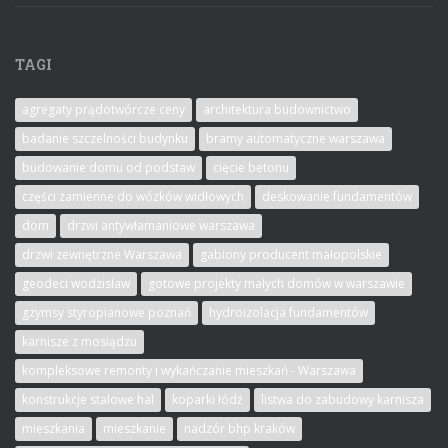
TAGI
agregaty prądotwórcze ceny
architektura budownictwo
badanie szczelności budynku
bramy automatyczne warszawa
budowanie domu od podstaw
cięcie betonu
części zamienne do wózków widłowych
deskowanie fundamentów
dom
drzwi antywłamaniowe warszawa
drzwi zewnętrzne Warszawa
gabiony producent małopolskie
geodeci wodzisław
gotowe projekty małych domów w warszawie
gzymsy styropianowe poznań
hydroizolacja fundamentów
karnisze z mosiądzu
kompleksowe remonty i wykańczanie mieszkań - Warszawa
konstrukcje stalowe hal
koparki łódź
listwa do zabudowy karnisza
mieszkania
mieszkanie
nadzór bhp kraków