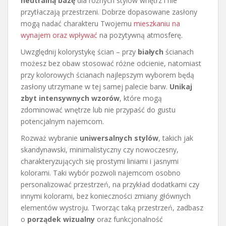
neutralną bazę
dla różnych stylów wnętrz i nie
przytłaczają przestrzeni. Dobrze dopasowane zasłony
mogą nadać charakteru Twojemu
mieszkaniu na
wynajem oraz wpływać
na pozytywną atmosferę.
Uwzględnij kolorystykę ścian – przy
białych
ścianach
możesz bez obaw stosować różne odcienie, natomiast
przy kolorowych ścianach najlepszym wyborem będą
zasłony utrzymane w tej samej palecie barw.
Unikaj
zbyt intensywnych wzorów
, które mogą
zdominować wnętrze lub nie przypaść do gustu
potencjalnym najemcom.
Rozważ wybranie
uniwersalnych stylów
, takich jak
skandynawski, minimalistyczny czy nowoczesny,
charakteryzujących się prostymi liniami i jasnymi
kolorami. Taki wybór pozwoli najemcom osobno
personalizować przestrzeń, na przykład dodatkami czy
innymi kolorami, bez konieczności zmiany głównych
elementów wystroju. Tworząc taką przestrzeń, zadbasz
o
porządek wizualny
oraz funkcjonalność