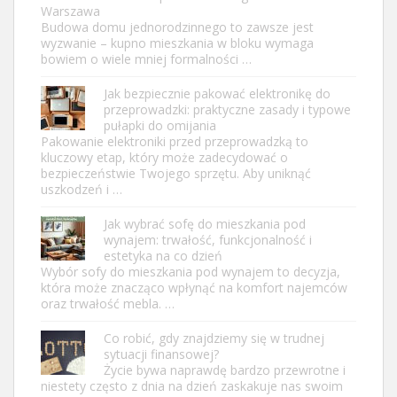
Warszawa
Budowa domu jednorodzinnego to zawsze jest
wyzwanie – kupno mieszkania w bloku wymaga
bowiem o wiele mniej formalności …
Jak bezpiecznie pakować elektronikę do
przeprowadzki: praktyczne zasady i typowe
pułapki do omijania
Pakowanie elektroniki przed przeprowadzką to
kluczowy etap, który może zadecydować o
bezpieczeństwie Twojego sprzętu. Aby uniknąć
uszkodzeń i …
Jak wybrać sofę do mieszkania pod
wynajem: trwałość, funkcjonalność i
estetyka na co dzień
Wybór sofy do mieszkania pod wynajem to decyzja,
która może znacząco wpłynąć na komfort najemców
oraz trwałość mebla. …
Co robić, gdy znajdziemy się w trudnej
sytuacji finansowej?
Życie bywa naprawdę bardzo przewrotne i
niestety często z dnia na dzień zaskakuje nas swoim