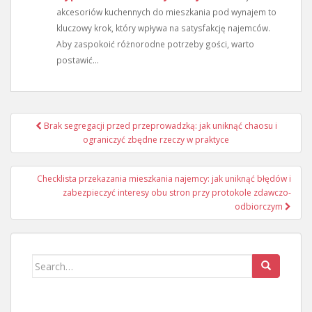
akcesoriów kuchennych do mieszkania pod wynajem to
kluczowy krok, który wpływa na satysfakcję najemców.
Aby zaspokoić różnorodne potrzeby gości, warto
postawić...
Nawigacja
Brak segregacji przed przeprowadzką: jak uniknąć chaosu i
wpisu
ograniczyć zbędne rzeczy w praktyce
Checklista przekazania mieszkania najemcy: jak uniknąć błędów i
zabezpieczyć interesy obu stron przy protokole zdawczo-
odbiorczym
Search
for: