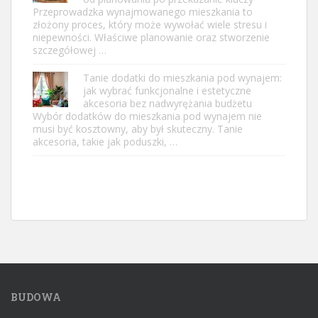
Przeprowadzka wynajmowanego mieszkania to
złożony proces, który może wywołać wiele stresu i
niepewności. Właściwe planowanie oraz stworzenie
szczegółowej …
Tanie dodatki do mieszkania pod wynajem:
jak wybrać funkcjonalne i estetyczne
akcesoria bez nadwyrężania budżetu
Wybór dodatków do mieszkania pod wynajem nie
musi być kosztowny, aby był skuteczny. Tanie
akcesoria, takie jak poduszki, …
BUDOWA