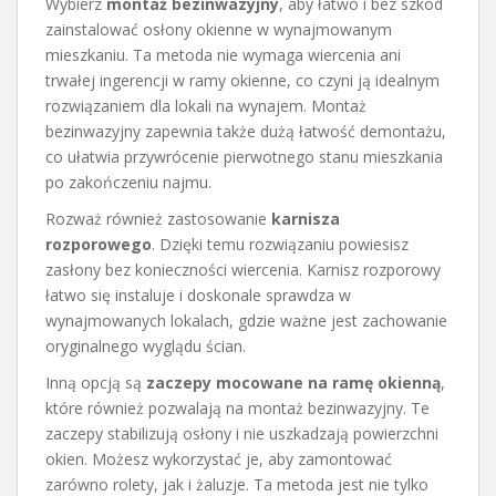
Wybierz
montaż bezinwazyjny
, aby łatwo i bez szkód
zainstalować osłony okienne w wynajmowanym
mieszkaniu. Ta metoda nie wymaga wiercenia ani
trwałej ingerencji w ramy okienne, co czyni ją idealnym
rozwiązaniem dla lokali na wynajem. Montaż
bezinwazyjny zapewnia także dużą łatwość demontażu,
co ułatwia przywrócenie pierwotnego stanu mieszkania
po zakończeniu najmu.
Rozważ również zastosowanie
karnisza
rozporowego
. Dzięki temu rozwiązaniu powiesisz
zasłony bez konieczności wiercenia. Karnisz rozporowy
łatwo się instaluje i doskonale sprawdza w
wynajmowanych lokalach, gdzie ważne jest zachowanie
oryginalnego wyglądu ścian.
Inną opcją są
zaczepy mocowane na ramę okienną
,
które również pozwalają na montaż bezinwazyjny. Te
zaczepy stabilizują osłony i nie uszkadzają powierzchni
okien. Możesz wykorzystać je, aby zamontować
zarówno rolety, jak i żaluzje. Ta metoda jest nie tylko