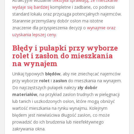
Atrakcyjne wizualnie
tekstylia sprawiają, że mieszkanie
wydaje się bardziej
kompletne i zadbane, co podnosi
standard lokalu oraz przyciąga potencjalnych najemców.
Starannie przemyślany dobór osłon ma istotne
znaczenie dla przyspieszenia decyzji o
wynajmie oraz
uzyskania lepszej ceny
.
Błędy i pułapki przy wyborze
rolet i zasłon do mieszkania
na wynajem
Unikaj typowych
błędów
, aby nie zniechęcać najemców
przy wyborze
rolet
i
zasłon
do mieszkania na wynajem.
Do najczęstszych pułapek należy
zły dobór
materiałów
, na przykład zasłon trudnych w pielęgnacji
lub tanich i uszkodzonych osłon, które mogą obniżyć
wartość mieszkania na rynku wynajmu. Kolejnym
błędem jest niewłaściwa długość zasłon, co może
prowadzić do ich brudzenia lub nieefektywnego
zakrywania okna.