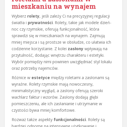
mieszkaniu na wynajem
Wybierz
rolety
, jeśli zależy Ci na precyzyjnej regulacji
światła i
prywatności
. Rolety, takie jak modele dzień-
noc czy rzymskie, oferują funkcjonalność, która
sprawdzi się w mieszkaniach na wynajem. Zajmują
mniej miejsca i są prostsze w obsłudze, co ułatwia ich
codzienne korzystanie. Z kolei
zasłony
wpływają na
przytulność, dodając wnętrzu charakteru i estetyki.
Wybór pomiędzy nimi powinien uwzględniać styl lokalu
oraz potrzeby najemców.
Różnice w
estetyce
między roletami a zasłonami są
wyraźne. Rolety rzymskie mają nowoczesny,
minimalistyczny wygląd, a zasłony oferują szeroki
wachlarz faktur i wzorów. Zasłony dodają głębi
pomieszczeniu, ale ich zasłanianie i utrzymanie w
czystości bywa mniej komfortowe.
Rozważ także aspekty
funkcjonalności
. Rolety są
bardziej odporne na intensywne użytkowanie i