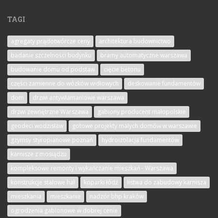
TAGI
agregaty prądotwórcze ceny
architektura budownictwo
badanie szczelności budynku
bramy automatyczne warszawa
budowanie domu od podstaw
cięcie betonu
części zamienne do wózków widłowych
deskowanie fundamentów
dom
drzwi antywłamaniowe warszawa
drzwi zewnętrzne Warszawa
gabiony producent małopolskie
geodeci wodzisław
gotowe projekty małych domów w warszawie
gzymsy styropianowe poznań
hydroizolacja fundamentów
karnisze z mosiądzu
kompleksowe remonty i wykańczanie mieszkań - Warszawa
konstrukcje stalowe hal
koparki łódź
listwa do zabudowy karnisza
mieszkania
mieszkanie
nadzór bhp kraków
ogrodzenia gabionowe w dobrej cenie