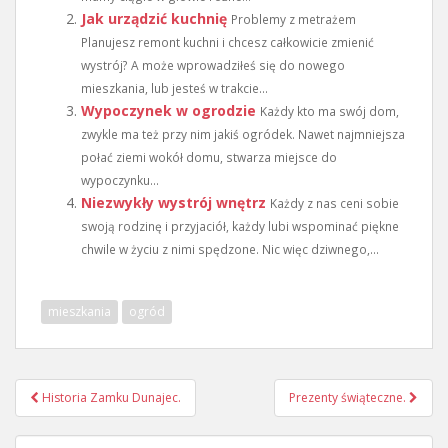
Jak urządzić kuchnię
Problemy z metrażem
Planujesz remont kuchni i chcesz całkowicie zmienić
wystrój? A może wprowadziłeś się do nowego
mieszkania, lub jesteś w trakcie...
Wypoczynek w ogrodzie
Każdy kto ma swój dom,
zwykle ma też przy nim jakiś ogródek. Nawet najmniejsza
połać ziemi wokół domu, stwarza miejsce do
wypoczynku...
Niezwykły wystrój wnętrz
Każdy z nas ceni sobie
swoją rodzinę i przyjaciół, każdy lubi wspominać piękne
chwile w życiu z nimi spędzone. Nic więc dziwnego,...
mieszkania
ogród
Nawigacja
Historia Zamku Dunajec.
Prezenty świąteczne.
wpisu