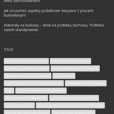
wielu zastosowaniach
Jak zrozumieć aspekty podatkowe związane z pracami
budowlanymi
Materiały na budowę – deski na podbitkę dachową. Podbitka
świerk skandynawski
TAGI
agregaty prądotwórcze ceny
architektura budownictwo
badanie szczelności budynku
bramy automatyczne warszawa
budowanie domu od podstaw
cięcie betonu
części zamienne do wózków widłowych
deskowanie fundamentów
dom
drzwi antywłamaniowe warszawa
drzwi zewnętrzne Warszawa
gabiony producent małopolskie
geodeci wodzisław
gotowe projekty małych domów w warszawie
gzymsy styropianowe poznań
hydroizolacja fundamentów