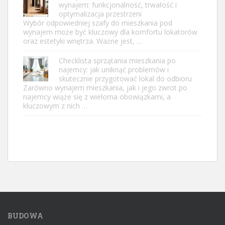
wynajem: funkcjonalność, trwałość i
optymalizacja przestrzeni
Wybór odpowiedniej szafy do mieszkania pod
wynajem może być kluczowy dla komfortu lokatorów
oraz estetyki wnętrza. Ważne jest, …
Checklista sprzątania mieszkania po
najemcy: jak uniknąć problemów i
skutecznie przygotować lokal do odbioru
Zarówno wynajem mieszkania, jak i jego zwrot po
najemcy wiąże się z wieloma obowiązkami, a
kluczowym z nich …
BUDOWA