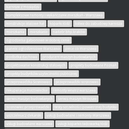
karnisze z mosiądzu
kompleksowe remonty i wykańczanie mieszkań - Warszawa
konstrukcje stalowe hal
koparki łódź
listwa do zabudowy karnisza
mieszkania
mieszkanie
nadzór bhp kraków
ogrodzenia gabionowe w dobrej cenie
panele ogrodzeniowe Warszawa
piece co Warszawa
podbitka dachowa
producent maszyn budowlanych
projektowanie konstrukcji stalowych
projekty budowlane Poznań
projekty budynków użyteczności publicznej
przeprowadzka Sosnowiec
przeprowadzki sosnowiec
rekuperacja mazowieckie
remonty wnętrz warszawa
serwis maszyn budowlanych
serwis maszyn Wrocław
sosnowiec przeprowadzki
testy szczelności powietrznej budynku
uszczelniacz dekarski
usługi budowlane i remonty Warszawa
usługi budowlane warszawa
usługi koparko ładowarką łódź