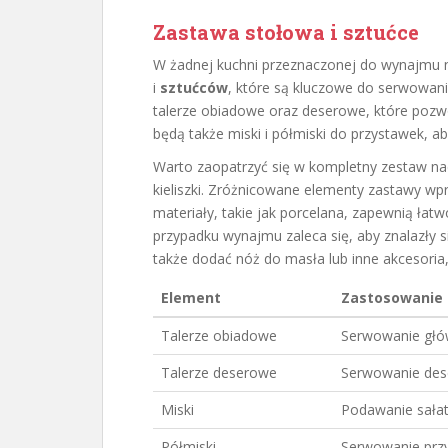
Zastawa stołowa i sztućce
W żadnej kuchni przeznaczonej do wynajmu 
i
sztućców
, które są kluczowe do serwowania
talerze obiadowe oraz deserowe, które pozw
będą także miski i półmiski do przystawek, a
Warto zaopatrzyć się w kompletny zestaw nacz
kieliszki. Zróżnicowane elementy zastawy wp
materiały, takie jak porcelana, zapewnią łatw
przypadku wynajmu zaleca się, aby znalazły si
także dodać nóż do masła lub inne akcesoria
Element
Zastosowanie
Talerze obiadowe
Serwowanie głó
Talerze deserowe
Serwowanie de
Miski
Podawanie sałat
Półmiski
Serwowanie prz