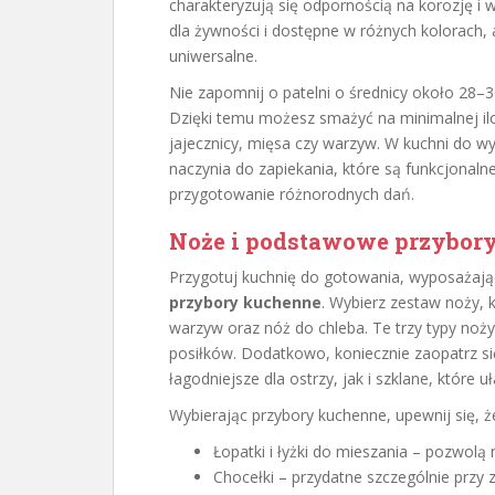
charakteryzują się odpornością na korozję i
dla żywności i dostępne w różnych kolorach, 
uniwersalne.
Nie zapomnij o patelni o średnicy około 28–
Dzięki temu możesz smażyć na minimalnej iloś
jajecznicy, mięsa czy warzyw. W kuchni do w
naczynia do zapiekania, które są funkcjonalne
przygotowanie różnorodnych dań.
Noże i podstawowe przybor
Przygotuj kuchnię do gotowania, wyposażaj
przybory kuchenne
. Wybierz zestaw noży,
warzyw oraz nóż do chleba. Te trzy typy no
posiłków. Dodatkowo, koniecznie zaopatrz si
łagodniejsze dla ostrzy, jak i szklane, które u
Wybierając przybory kuchenne, upewnij się, 
Łopatki i łyżki do mieszania – pozwol
Chocełki – przydatne szczególnie przy 