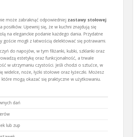
nie może zabraknąć odpowiedniej
zastawy stołowej
 posiłków. Upewnij się, że w kuchni znajdują się
olą na eleganckie podanie każdego dania. Przydatne
by goście mogli z łatwością delektować się potrawami.
yń do napojów, w tym filiżanki, kubki, szklanki oraz
rowadzą estetykę oraz funkcjonalność, a trwałe
ość w utrzymaniu czystości. Jeśli chodzi o sztućce, w
ę widelce, noże, łyżki stołowe oraz łyżeczki. Możesz
, które mogą okazać się praktyczne w użytkowaniu.
wnych dań
serów
ek lub zup
ystawek