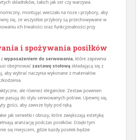
rtych składników, takich jak ser czy warzywa.
nomiczny, montując wieszaki na noże i przybory, aby
wnij się, że wszystkie przybory są przechowywane w
waniu ich trwałości oraz funkcjonalności przy
ania i spożywania posiłków
 z
wyposażeniem do serwowania
, które zapewnia
musi obejmować
zastawę stołową
składającą się z
taj, aby wybrać naczynia wykonane z materiałów
szkodzenia.
raktyczne, ale również eleganckie. Zestaw powinien
lnie pasują do stylu serwowanych potraw. Upewnij się,
ty gości, aby zawsze były pod ręką.
ie jak serwetki i obrusy, które zwiększają estetykę
ełniają aranżację podczas posiłków. Dzięki tym
e się miejscem, gdzie każdy posiłek będzie