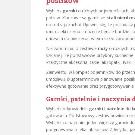
posiłków
Wybierz
garnki
o różnych pojemnościach, a
potraw. Kluczowe są garnki ze
stali nierdze
do rodzaju kuchni. Upewnij się, że posiadasz
cm
, dzięki czemu smażenie będzie bardziej 
naczynia do pieczenia, w tym szkło żaroodpor
Nie zapominaj o zestawie
noży
o różnych roz
szklanej. Te podstawowe przybory kuchenne 
Praktyczne akcesoria, takie jak łopatki, łyżki
Zainwestuj w komplet pojemników do przec
umożliwią długoterminowe planowanie posił
efektywne gotowanie oraz przygotowywanie 
Garnki, patelnie i naczynia
Wybierz odpowiednie
garnki
i
patelnie
do k
gotowania. Podstawowy zestaw powinien skł
Wybierz co najmniej jeden większy garnek do
podgrzewania mleka lub sosów. Zdecyduj, jakie