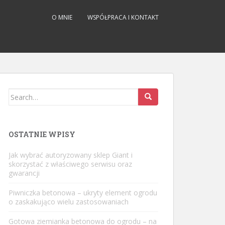
O MNIE
WSPÓŁPRACA I KONTAKT
Search
for:
OSTATNIE WPISY
Jak wybrać autoryzowany sklep Giant i
skorzystać z właściwego serwisu oraz
gwarancji
Piwniczka betonowa – ukryty element ogrodu
o zaskakująco wielu zastosowaniach
Gotowa ziemianka betonowa do ogrodu – na