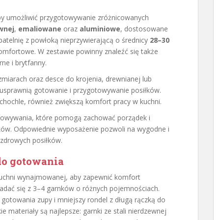
by umożliwić przygotowywanie zróżnicowanych
wnej
,
emaliowane
oraz
aluminiowe
, dostosowane
 patelnię z powłoką nieprzywierającą o średnicy
28–30
komfortowe. W zestawie powinny znaleźć się także
ne i brytfanny.
miarach oraz desce do krojenia, drewnianej lub
usprawnią gotowanie i przygotowywanie posiłków.
 i chochle, również zwiększą komfort pracy w kuchni.
howywania, które pomogą zachować porządek i
ków. Odpowiednie wyposażenie pozwoli na wygodne i
zdrowych posiłków.
 do gotowania
uchni wynajmowanej, aby zapewnić komfort
adać się z 3–4 garnków o różnych pojemnościach.
 gotowania zupy i mniejszy rondel z długą rączką do
 materiały są najlepsze: garnki ze stali nierdzewnej