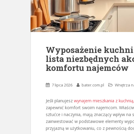
Wyposażenie kuchni
lista niezbędnych ak
komfortu najemców
7 lipca 2026
bater.com.pl
Wnętrza na
Jeśli planujesz
wynajem mieszkania z kuchnią,
zapewnić komfort swoim najemcom. Właściwe ak
sztućce i naczynia, mają znaczący wpływ na s
zainwestować w podstawowe elementy wyposaż
przyjazną w użytkowaniu, co z pewnością doce