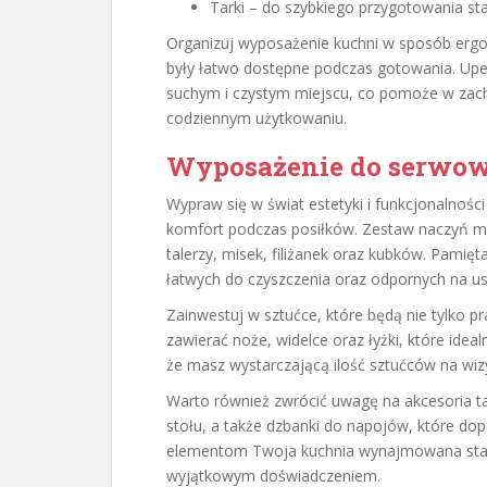
Tarki – do szybkiego przygotowania sta
Organizuj wyposażenie kuchni w sposób ergo
były łatwo dostępne podczas gotowania. Upe
suchym i czystym miejscu, co pomoże w zacho
codziennym użytkowaniu.
Wyposażenie do serwow
Wypraw się w świat estetyki i funkcjonalności
komfort podczas posiłków. Zestaw naczyń 
talerzy, misek, filiżanek oraz kubków. Pamię
łatwych do czyszczenia oraz odpornych na u
Zainwestuj w sztućce, które będą nie tylko p
zawierać noże, widelce oraz łyżki, które idea
że masz wystarczającą ilość sztućców na wizy
Warto również zwrócić uwagę na akcesoria tak
stołu, a także dzbanki do napojów, które dop
elementom Twoja kuchnia wynajmowana stani
wyjątkowym doświadczeniem.