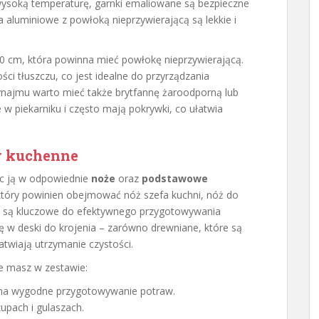
 wysoką temperaturę, garnki emaliowane są bezpieczne
a aluminiowe z powłoką nieprzywierającą są lekkie i
30 cm, która powinna mieć powłokę nieprzywierającą.
ci tłuszczu, co jest idealne do przyrządzania
ynajmu warto mieć także brytfannę żaroodporną lub
 w piekarniku i często mają pokrywki, co ułatwia
y kuchenne
ąc ją w odpowiednie
noże
oraz
podstawowe
 który powinien obejmować nóż szefa kuchni, nóż do
ży są kluczowe do efektywnego przygotowywania
ę w deski do krojenia – zarówno drewniane, które są
łatwiają utrzymanie czystości.
że masz w zestawie:
ą na wygodne przygotowywanie potraw.
zupach i gulaszach.