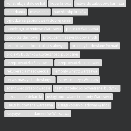
konstrukcje stalowe hal
koparki łódź
listwa do zabudowy karnisza
mieszkania
mieszkanie
nadzór bhp kraków
ogrodzenia gabionowe w dobrej cenie
panele ogrodzeniowe Warszawa
piece co Warszawa
podbitka dachowa
producent maszyn budowlanych
projektowanie konstrukcji stalowych
projekty budowlane Poznań
projekty budynków użyteczności publicznej
przeprowadzka Sosnowiec
przeprowadzki sosnowiec
rekuperacja mazowieckie
remonty wnętrz warszawa
serwis maszyn budowlanych
serwis maszyn Wrocław
sosnowiec przeprowadzki
testy szczelności powietrznej budynku
uszczelniacz dekarski
usługi budowlane i remonty Warszawa
usługi budowlane warszawa
usługi koparko ładowarką łódź
zasypywanie fundamentów Warszawa