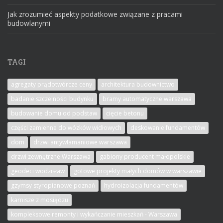
Jak zrozumieć aspekty podatkowe związane z pracami
budowlanymi
TAGI
agregaty prądotwórcze ceny
architektura budownictwo
badanie szczelności budynku
bramy automatyczne warszawa
budowanie domu od podstaw
cięcie betonu
części zamienne do wózków widłowych
deskowanie fundamentów
dom
drzwi antywłamaniowe warszawa
drzwi zewnętrzne Warszawa
gabiony producent małopolskie
geodeci wodzisław
gotowe projekty małych domów w warszawie
gzymsy styropianowe poznań
hydroizolacja fundamentów
karnisze z mosiądzu
kompleksowe remonty i wykańczanie mieszkań - Warszawa