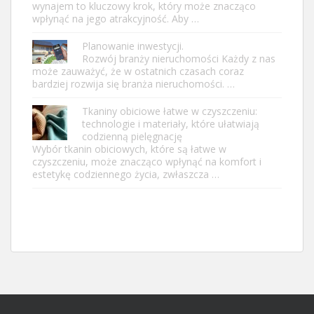
wynajem to kluczowy krok, który może znacząco
wpłynąć na jego atrakcyjność. Aby …
Planowanie inwestycji.
Rozwój branży nieruchomości Każdy z nas
może zauważyć, że w ostatnich czasach coraz
bardziej rozwija się branża nieruchomości. …
Tkaniny obiciowe łatwe w czyszczeniu:
technologie i materiały, które ułatwiają
codzienną pielęgnację
Wybór tkanin obiciowych, które są łatwe w
czyszczeniu, może znacząco wpłynąć na komfort i
estetykę codziennego życia, zwłaszcza …