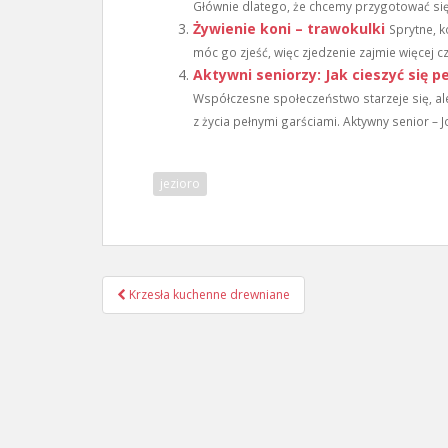
Głównie dlatego, że chcemy przygotować się j
Żywienie koni – trawokulki
Sprytne, k
móc go zjeść, więc zjedzenie zajmie więcej cz
Aktywni seniorzy: Jak cieszyć się p
Współczesne społeczeństwo starzeje się, ale 
z życia pełnymi garściami. Aktywny senior – Jo
jezioro
Nawigacja
Krzesła kuchenne drewniane
wpisu