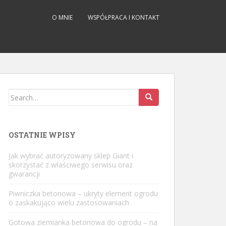
O MNIE
WSPÓŁPRACA I KONTAKT
Search
for:
OSTATNIE WPISY
Jak wybrać autoryzowany sklep Giant i
skorzystać z właściwego serwisu oraz
gwarancji
Piwniczka betonowa – ukryty element ogrodu
o zaskakująco wielu zastosowaniach
Gotowa ziemianka betonowa do ogrodu – na