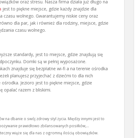
owiązków oraz stresu. Nasza firma działa już długo na
a
jest to piękne miejsce, gdzie każdy znajdzie dla
nia czasu wolnego. Gwarantujemy niskie ceny oraz
ówno dla par, jak i również dla rodziny, miejsce, gdzie
pędzania czasu wolnego.
ższe standardy, jest to miejsce, gdzie znajdują się
odpoczynku. Domki są w pełnij wyposażone.
ch znajduje się bezpłatne wi-fi a na terenie ośrodka
eżeli planujesz przyjechać z dziećmi to dla nich
środka. Jezioro jest to piękne miejsce, gdzie
 opalać razem z bliskimi.
ów na dbanie o swój zdrowy styl życia. Między innymi jest to
spożywanie prawidłowo zbilansowanych posiłków,...
eczny wiąże się dla nas z ogromną ilością obowiązków.