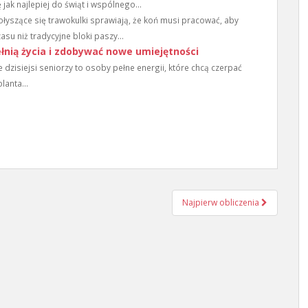
ak najlepiej do świąt i wspólnego...
ołyszące się trawokulki sprawiają, że ​​koń musi pracować, aby
asu niż tradycyjne bloki paszy...
ełnią życia i zdobywać nowe umiejętności
dzisiejsi seniorzy to osoby pełne energii, które chcą czerpać
lanta...
Najpierw obliczenia