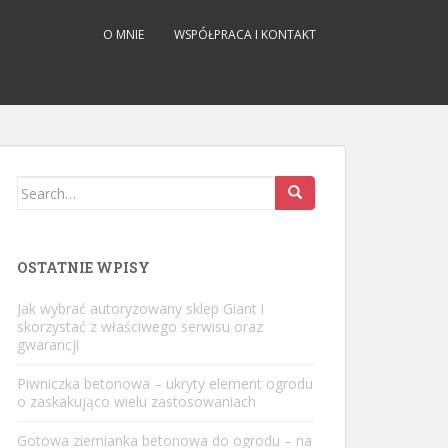
O MNIE
WSPÓŁPRACA I KONTAKT
Search
for:
OSTATNIE WPISY
Jak wybrać autoryzowany sklep Giant i
skorzystać z właściwego serwisu oraz
gwarancji
Piwniczka betonowa – ukryty element ogrodu
o zaskakująco wielu zastosowaniach
Gotowa ziemianka betonowa do ogrodu – na