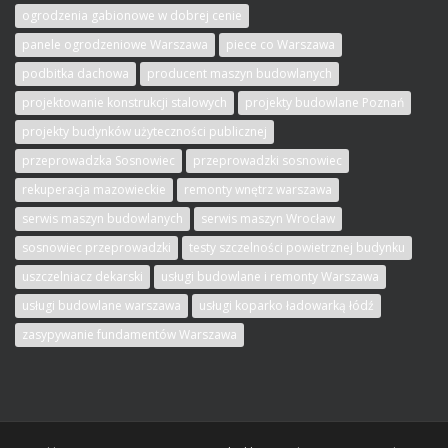
ogrodzenia gabionowe w dobrej cenie
panele ogrodzeniowe Warszawa
piece co Warszawa
podbitka dachowa
producent maszyn budowlanych
projektowanie konstrukcji stalowych
projekty budowlane Poznań
projekty budynków użyteczności publicznej
przeprowadzka Sosnowiec
przeprowadzki sosnowiec
rekuperacja mazowieckie
remonty wnętrz warszawa
serwis maszyn budowlanych
serwis maszyn Wrocław
sosnowiec przeprowadzki
testy szczelności powietrznej budynku
uszczelniacz dekarski
usługi budowlane i remonty Warszawa
usługi budowlane warszawa
usługi koparko ładowarką łódź
zasypywanie fundamentów Warszawa