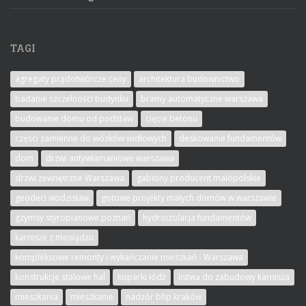
TAGI
agregaty prądotwórcze ceny
architektura budownictwo
badanie szczelności budynku
bramy automatyczne warszawa
budowanie domu od podstaw
cięcie betonu
części zamienne do wózków widłowych
deskowanie fundamentów
dom
drzwi antywłamaniowe warszawa
drzwi zewnętrzne Warszawa
gabiony producent małopolskie
geodeci wodzisław
gotowe projekty małych domów w warszawie
gzymsy styropianowe poznań
hydroizolacja fundamentów
karnisze z mosiądzu
kompleksowe remonty i wykańczanie mieszkań - Warszawa
konstrukcje stalowe hal
koparki łódź
listwa do zabudowy karnisza
mieszkania
mieszkanie
nadzór bhp kraków