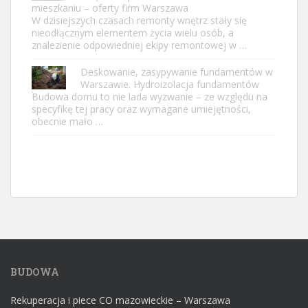
mieszkaniu – oferty firm Warszawa
W dzisiejszych czasach remonty wnętrz stały się
nieodłącznym elementem życia wielu osób, a
znalezienie odpowiedniej ekipy remontowej w …
Deskowanie, zasypywanie fundamentów w
Warszawie. Hydroizolacja fundamentów
Budowa domu to nie lada wyzwanie – ze względu na
specyfikę tej pracy oraz wymagane umiejętności,
obecnie mało …
BUDOWA
Rekuperacja i piece CO mazowieckie – Warszawa