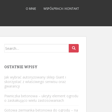
O MNIE
WSPÓŁPRACA I KONTAKT
Search
for:
OSTATNIE WPISY
Jak wybrać autoryzowany sklep Giant i
skorzystać z właściwego serwisu oraz
gwarancji
Piwniczka betonowa – ukryty element ogrodu
o zaskakująco wielu zastosowaniach
Gotowa ziemianka betonowa do ogrodu – na