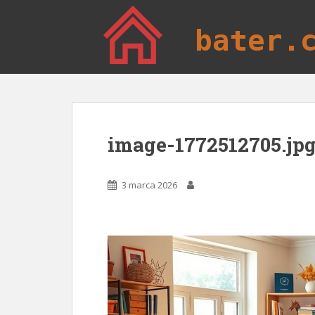
S
k
i
p
t
o
m
a
i
image-1772512705.jp
n
c
o
3 marca 2026
n
t
e
n
t