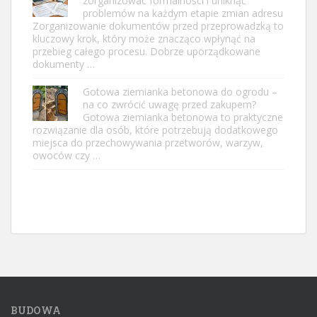
zorganizować formalności i uniknąć
problemów na każdym etapie zmian adresu
Zorganizowanie dokumentów przed przeprowadzką to
kluczowy krok, który może znacząco wpłynąć na
przebieg całego procesu. Dobrze uporządkowane
dokumenty …
Gotowa ziemianka betonowa do ogrodu –
na co zwrócić uwagę przed zakupem?
Gotowa ziemianka betonowa to praktyczne
rozwiązanie dla osób, które potrzebują dodatkowego
miejsca do przechowywania przetworów, warzyw,
owoców czy …
BUDOWA