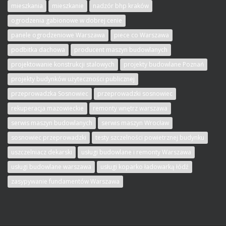
mieszkania
mieszkanie
nadzór bhp kraków
ogrodzenia gabionowe w dobrej cenie
panele ogrodzeniowe Warszawa
piece co Warszawa
podbitka dachowa
producent maszyn budowlanych
projektowanie konstrukcji stalowych
projekty budowlane Poznań
projekty budynków użyteczności publicznej
przeprowadzka Sosnowiec
przeprowadzki sosnowiec
rekuperacja mazowieckie
remonty wnętrz warszawa
serwis maszyn budowlanych
serwis maszyn Wrocław
sosnowiec przeprowadzki
testy szczelności powietrznej budynku
uszczelniacz dekarski
usługi budowlane i remonty Warszawa
usługi budowlane warszawa
usługi koparko ładowarką łódź
zasypywanie fundamentów Warszawa