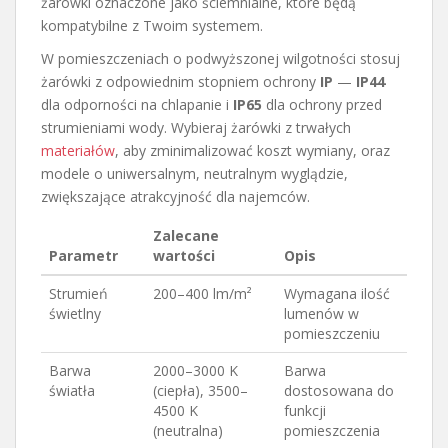
żarówki oznaczone jako ściemnialne, które będą
kompatybilne z Twoim systemem.
W pomieszczeniach o podwyższonej wilgotności stosuj
żarówki z odpowiednim stopniem ochrony
IP
—
IP44
dla odporności na chlapanie i
IP65
dla ochrony przed
strumieniami wody. Wybieraj żarówki z trwałych
materiałów
, aby zminimalizować koszt wymiany, oraz
modele o uniwersalnym, neutralnym wyglądzie,
zwiększające atrakcyjność dla najemców.
Zalecane
Parametr
wartości
Opis
Strumień
200–400 lm/m²
Wymagana ilość
świetlny
lumenów w
pomieszczeniu
Barwa
2000–3000 K
Barwa
światła
(ciepła), 3500–
dostosowana do
4500 K
funkcji
(neutralna)
pomieszczenia