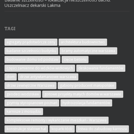
Uszczelniacz dekarski Lakma
TAGI
agregaty prądotwórcze ceny
architektura budownictwo
badanie szczelności budynku
bramy automatyczne warszawa
budowanie domu od podstaw
cięcie betonu
części zamienne do wózków widłowych
deskowanie fundamentów
dom
drzwi antywłamaniowe warszawa
drzwi zewnętrzne Warszawa
gabiony producent małopolskie
geodeci wodzisław
gotowe projekty małych domów w warszawie
gzymsy styropianowe poznań
hydroizolacja fundamentów
karnisze z mosiądzu
kompleksowe remonty i wykańczanie mieszkań - Warszawa
konstrukcje stalowe hal
koparki łódź
listwa do zabudowy karnisza