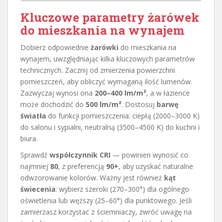
Kluczowe parametry żarówek
do mieszkania na wynajem
Dobierz odpowiednie
żarówki
do mieszkania na
wynajem, uwzględniając kilka kluczowych parametrów
technicznych. Zacznij od zmierzenia powierzchni
pomieszczeń, aby obliczyć wymaganą ilość lumenów.
Zazwyczaj wynosi ona
200–400 lm/m²
, a w łazience
może dochodzić do
500 lm/m²
. Dostosuj
barwę
światła
do funkcji pomieszczenia: ciepłą (2000–3000 K)
do salonu i sypialni, neutralną (3500–4500 K) do kuchni i
biura.
Sprawdź
współczynnik CRI
— powinien wynosić co
najmniej
80
, z preferencją
90+
, aby uzyskać naturalne
odwzorowanie kolorów. Ważny jest również
kąt
świecenia
: wybierz szeroki (270–300°) dla ogólnego
oświetlenia lub węższy (25–60°) dla punktowego. Jeśli
zamierzasz korzystać z ściemniaczy, zwróć uwagę na