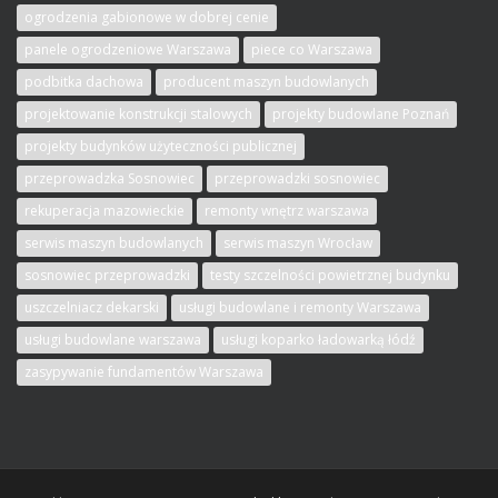
ogrodzenia gabionowe w dobrej cenie
panele ogrodzeniowe Warszawa
piece co Warszawa
podbitka dachowa
producent maszyn budowlanych
projektowanie konstrukcji stalowych
projekty budowlane Poznań
projekty budynków użyteczności publicznej
przeprowadzka Sosnowiec
przeprowadzki sosnowiec
rekuperacja mazowieckie
remonty wnętrz warszawa
serwis maszyn budowlanych
serwis maszyn Wrocław
sosnowiec przeprowadzki
testy szczelności powietrznej budynku
uszczelniacz dekarski
usługi budowlane i remonty Warszawa
usługi budowlane warszawa
usługi koparko ładowarką łódź
zasypywanie fundamentów Warszawa