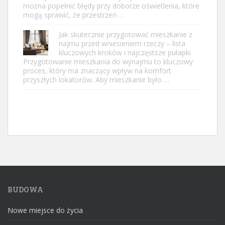
można popełnić błędy przy doborze oświetlenia, które
mogą sprawić, że przestrzeń …
Jak skutecznie przygotować mieszkanie z
najmu przed wniesieniem rzeczy – lista
kluczowych kroków i najczęstsze pułapki
Przygotowanie mieszkania do wynajmu to kluczowy
proces, który ma znaczący wpływ na komfort
przyszłych lokatorów. Aby mieszkanie było …
BUDOWA
Nowe miejsce do życia