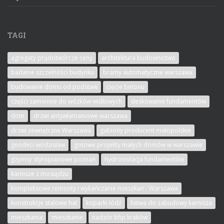
TAGI
agregaty prądotwórcze ceny
architektura budownictwo
badanie szczelności budynku
bramy automatyczne warszawa
budowanie domu od podstaw
cięcie betonu
części zamienne do wózków widłowych
deskowanie fundamentów
dom
drzwi antywłamaniowe warszawa
drzwi zewnętrzne Warszawa
gabiony producent małopolskie
geodeci wodzisław
gotowe projekty małych domów w warszawie
gzymsy styropianowe poznań
hydroizolacja fundamentów
karnisze z mosiądzu
kompleksowe remonty i wykańczanie mieszkań - Warszawa
konstrukcje stalowe hal
koparki łódź
listwa do zabudowy karnisza
mieszkania
mieszkanie
nadzór bhp kraków