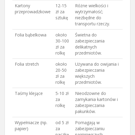
Kartony
12-15
Różne wielkości i
przeprowadzkowe
zł za
wytrzymałość;
sztukę
niezbędne do
transportu rzeczy.
Folia bąbelkowa
około
Świetna do
30-100
zabezpieczania
zł za
delikatnych
rolkę
przedmiotów.
Folia stretch
około
Używana do owijania i
20-50
zabezpieczania
zł za
większych
rolkę
przedmiotów.
Taśmy klejące
5-10 zł
Nieodzowne do
za
zamykania kartonów i
rolkę
zabezpieczania
pakunków.
Wypełniacze (np.
od 5 zł
Pomagają w
papier)
za
zabezpieczaniu
paczkę
najmniejszych