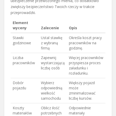
ubezpieczenie przewożonego mienia, co dodatkowo
zwiększy bezpieczeństwo Twoich rzeczy w trakcie
przeprowadzki.
Element
wyceny
Zalecenie
Opis
Stawki
Ustal stawkę
Określa koszt pracy
godzinowe
z wybraną
pracowników na
firmą
godzinę.
Liczba
Zapewnij
Więcej pracowników
pracowników
wystarczającą
przyspiesza proces
liczbę osób
załadunku i
rozładunku.
Dobór
Wybierz
Większy pojazd
pojazdu
odpowiednią
może
wielkość
zminimalizować
samochodu
liczbę kursów.
Koszty
Oblicz ilość
Odpowiednie
materiałów
potrzebnych
materiały