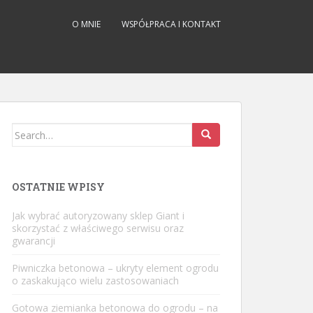
O MNIE
WSPÓŁPRACA I KONTAKT
Search
for:
OSTATNIE WPISY
Jak wybrać autoryzowany sklep Giant i
skorzystać z właściwego serwisu oraz
gwarancji
Piwniczka betonowa – ukryty element ogrodu
o zaskakująco wielu zastosowaniach
Gotowa ziemianka betonowa do ogrodu – na