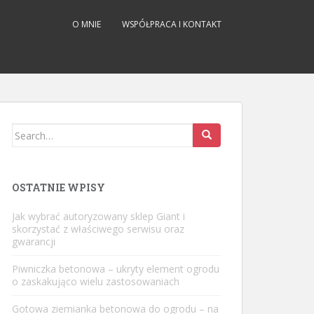
O MNIE
WSPÓŁPRACA I KONTAKT
Search
for:
OSTATNIE WPISY
Jak wybrać autoryzowany sklep Giant i
skorzystać z właściwego serwisu oraz
gwarancji
Piwniczka betonowa – ukryty element ogrodu
o zaskakująco wielu zastosowaniach
Gotowa ziemianka betonowa do ogrodu – na