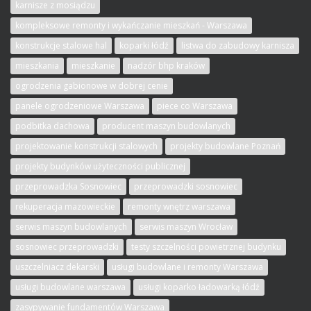
karnisze z mosiądzu
kompleksowe remonty i wykańczanie mieszkań - Warszawa
konstrukcje stalowe hal
koparki łódź
listwa do zabudowy karnisza
mieszkania
mieszkanie
nadzór bhp kraków
ogrodzenia gabionowe w dobrej cenie
panele ogrodzeniowe Warszawa
piece co Warszawa
podbitka dachowa
producent maszyn budowlanych
projektowanie konstrukcji stalowych
projekty budowlane Poznań
projekty budynków użyteczności publicznej
przeprowadzka Sosnowiec
przeprowadzki sosnowiec
rekuperacja mazowieckie
remonty wnętrz warszawa
serwis maszyn budowlanych
serwis maszyn Wrocław
sosnowiec przeprowadzki
testy szczelności powietrznej budynku
uszczelniacz dekarski
usługi budowlane i remonty Warszawa
usługi budowlane warszawa
usługi koparko ładowarką łódź
zasypywanie fundamentów Warszawa