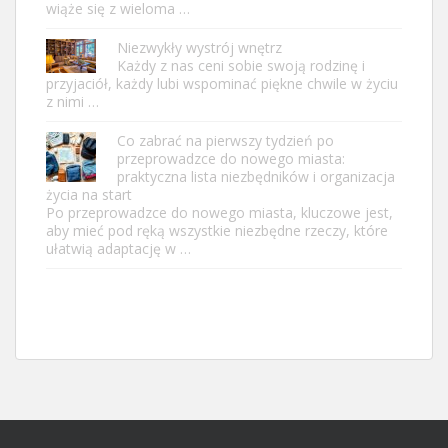
wiąże się z wieloma …
Niezwykły wystrój wnętrz
Każdy z nas ceni sobie swoją rodzinę i
przyjaciół, każdy lubi wspominać piękne chwile w życiu
z nimi …
Co zabrać na pierwszy tydzień po
przeprowadzce do nowego miasta:
praktyczna lista niezbędników i organizacja
życia na start
Po przeprowadzce do nowego miasta, kluczowe jest,
aby mieć pod ręką wszystkie niezbędne rzeczy, które
ułatwią adaptację w …