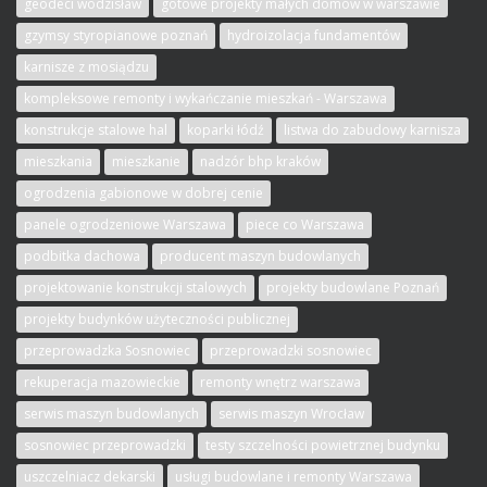
geodeci wodzisław
gotowe projekty małych domów w warszawie
gzymsy styropianowe poznań
hydroizolacja fundamentów
karnisze z mosiądzu
kompleksowe remonty i wykańczanie mieszkań - Warszawa
konstrukcje stalowe hal
koparki łódź
listwa do zabudowy karnisza
mieszkania
mieszkanie
nadzór bhp kraków
ogrodzenia gabionowe w dobrej cenie
panele ogrodzeniowe Warszawa
piece co Warszawa
podbitka dachowa
producent maszyn budowlanych
projektowanie konstrukcji stalowych
projekty budowlane Poznań
projekty budynków użyteczności publicznej
przeprowadzka Sosnowiec
przeprowadzki sosnowiec
rekuperacja mazowieckie
remonty wnętrz warszawa
serwis maszyn budowlanych
serwis maszyn Wrocław
sosnowiec przeprowadzki
testy szczelności powietrznej budynku
uszczelniacz dekarski
usługi budowlane i remonty Warszawa