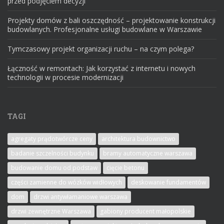
przed podjęciem decyzji
Projekty domów z bali oszczędność – projektowanie konstrukcji
budowlanych. Profesjonalne usługi budowlane w Warszawie
Tymczasowy projekt organizacji ruchu – na czym polega?
Łączność w remontach: Jak korzystać z internetu i nowych
technologii w procesie modernizacji
TAGI
agregaty prądotwórcze ceny
architektura budownictwo
badanie szczelności budynku
bramy automatyczne warszawa
budowanie domu od podstaw
cięcie betonu
części zamienne do wózków widłowych
deskowanie fundamentów
dom
drzwi antywłamaniowe warszawa
drzwi zewnętrzne Warszawa
gabiony producent małopolskie