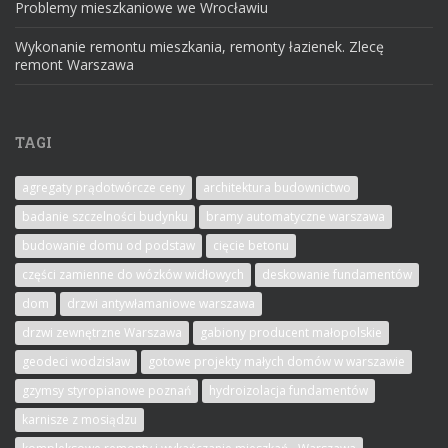
Problemy mieszkaniowe we Wrocławiu
Wykonanie remontu mieszkania, remonty łazienek. Zlecę
remont Warszawa
TAGI
agregaty prądotwórcze ceny
architektura budownictwo
badanie szczelności budynku
bramy automatyczne warszawa
budowanie domu od podstaw
cięcie betonu
części zamienne do wózków widłowych
deskowanie fundamentów
dom
drzwi antywłamaniowe warszawa
drzwi zewnętrzne Warszawa
gabiony producent małopolskie
geodeci wodzisław
gotowe projekty małych domów w warszawie
gzymsy styropianowe poznań
hydroizolacja fundamentów
karnisze z mosiądzu