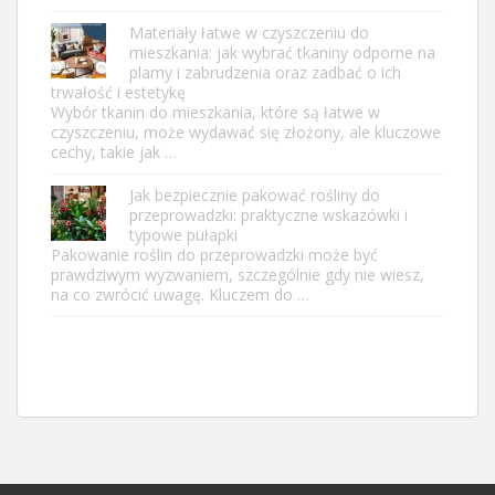
Materiały łatwe w czyszczeniu do
mieszkania: jak wybrać tkaniny odporne na
plamy i zabrudzenia oraz zadbać o ich
trwałość i estetykę
Wybór tkanin do mieszkania, które są łatwe w
czyszczeniu, może wydawać się złożony, ale kluczowe
cechy, takie jak …
Jak bezpiecznie pakować rośliny do
przeprowadzki: praktyczne wskazówki i
typowe pułapki
Pakowanie roślin do przeprowadzki może być
prawdziwym wyzwaniem, szczególnie gdy nie wiesz,
na co zwrócić uwagę. Kluczem do …