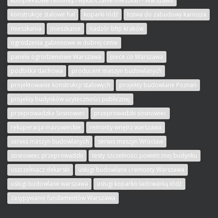
kompleksowe remonty i wykańczanie mieszkań - Warszawa
konstrukcje stalowe hal
koparki łódź
listwa do zabudowy karnisza
mieszkania
mieszkanie
nadzór bhp kraków
ogrodzenia gabionowe w dobrej cenie
panele ogrodzeniowe Warszawa
piece co Warszawa
podbitka dachowa
producent maszyn budowlanych
projektowanie konstrukcji stalowych
projekty budowlane Poznań
projekty budynków użyteczności publicznej
przeprowadzka Sosnowiec
przeprowadzki sosnowiec
rekuperacja mazowieckie
remonty wnętrz warszawa
serwis maszyn budowlanych
serwis maszyn Wrocław
sosnowiec przeprowadzki
testy szczelności powietrznej budynku
uszczelniacz dekarski
usługi budowlane i remonty Warszawa
usługi budowlane warszawa
usługi koparko ładowarką łódź
zasypywanie fundamentów Warszawa