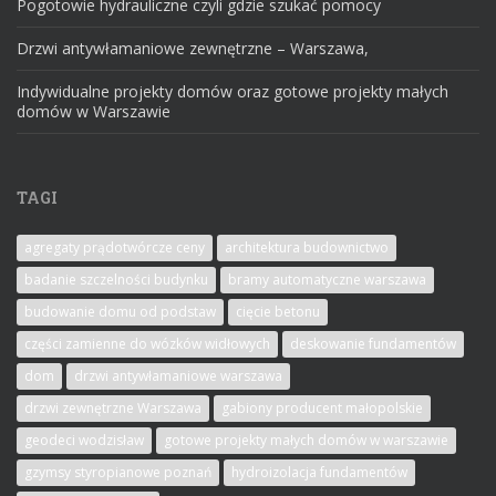
Pogotowie hydrauliczne czyli gdzie szukać pomocy
Drzwi antywłamaniowe zewnętrzne – Warszawa,
Indywidualne projekty domów oraz gotowe projekty małych
domów w Warszawie
TAGI
agregaty prądotwórcze ceny
architektura budownictwo
badanie szczelności budynku
bramy automatyczne warszawa
budowanie domu od podstaw
cięcie betonu
części zamienne do wózków widłowych
deskowanie fundamentów
dom
drzwi antywłamaniowe warszawa
drzwi zewnętrzne Warszawa
gabiony producent małopolskie
geodeci wodzisław
gotowe projekty małych domów w warszawie
gzymsy styropianowe poznań
hydroizolacja fundamentów