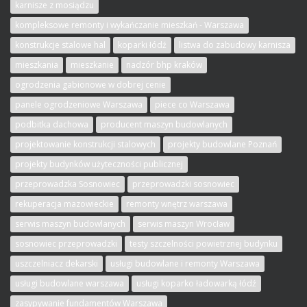
karnisze z mosiądzu
kompleksowe remonty i wykańczanie mieszkań - Warszawa
konstrukcje stalowe hal
koparki łódź
listwa do zabudowy karnisza
mieszkania
mieszkanie
nadzór bhp kraków
ogrodzenia gabionowe w dobrej cenie
panele ogrodzeniowe Warszawa
piece co Warszawa
podbitka dachowa
producent maszyn budowlanych
projektowanie konstrukcji stalowych
projekty budowlane Poznań
projekty budynków użyteczności publicznej
przeprowadzka Sosnowiec
przeprowadzki sosnowiec
rekuperacja mazowieckie
remonty wnętrz warszawa
serwis maszyn budowlanych
serwis maszyn Wrocław
sosnowiec przeprowadzki
testy szczelności powietrznej budynku
uszczelniacz dekarski
usługi budowlane i remonty Warszawa
usługi budowlane warszawa
usługi koparko ładowarką łódź
zasypywanie fundamentów Warszawa