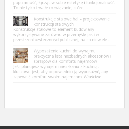
popularność, łącząc w sobie estetykę i funkcjonalność.
To nie tylko trwałe rozwiązanie, które …
Konstrukcje stalowe hal – projektowanie
konstrukcji stalowych
Konstrukcje stalowe to element budowlany
wykorzystywane zarówno w przemyśle jak i w
przestrzeni użyteczności publicznej, na co niewiele …
Wyposażenie kuchni do wynajmu:
praktyczna lista niezbędnych akcesoriów i
sprzętów dla komfortu najemców
Jeśli planujesz wynajem mieszkania z kuchnią,
kluczowe jest, aby odpowiednio ją wyposażyć, aby
zapewnić komfort swoim najemcom. Właściwe …