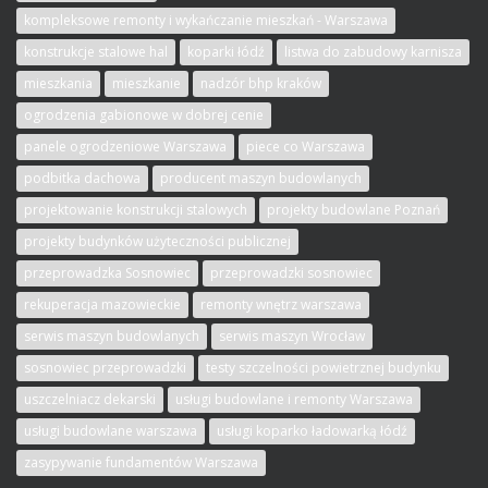
kompleksowe remonty i wykańczanie mieszkań - Warszawa
konstrukcje stalowe hal
koparki łódź
listwa do zabudowy karnisza
mieszkania
mieszkanie
nadzór bhp kraków
ogrodzenia gabionowe w dobrej cenie
panele ogrodzeniowe Warszawa
piece co Warszawa
podbitka dachowa
producent maszyn budowlanych
projektowanie konstrukcji stalowych
projekty budowlane Poznań
projekty budynków użyteczności publicznej
przeprowadzka Sosnowiec
przeprowadzki sosnowiec
rekuperacja mazowieckie
remonty wnętrz warszawa
serwis maszyn budowlanych
serwis maszyn Wrocław
sosnowiec przeprowadzki
testy szczelności powietrznej budynku
uszczelniacz dekarski
usługi budowlane i remonty Warszawa
usługi budowlane warszawa
usługi koparko ładowarką łódź
zasypywanie fundamentów Warszawa