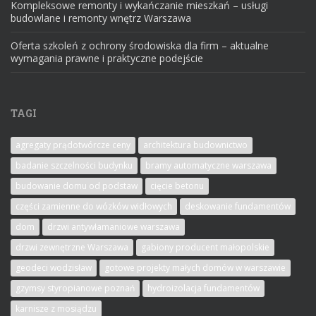
Kompleksowe remonty i wykańczanie mieszkań – usługi
budowlane i remonty wnętrz Warszawa
Oferta szkoleń z ochrony środowiska dla firm – aktualne
wymagania prawne i praktyczne podejście
TAGI
agregaty prądotwórcze ceny
architektura budownictwo
badanie szczelności budynku
bramy automatyczne warszawa
budowanie domu od podstaw
cięcie betonu
części zamienne do wózków widłowych
deskowanie fundamentów
dom
drzwi antywłamaniowe warszawa
drzwi zewnętrzne Warszawa
gabiony producent małopolskie
geodeci wodzisław
gotowe projekty małych domów w warszawie
gzymsy styropianowe poznań
hydroizolacja fundamentów
karnisze z mosiądzu