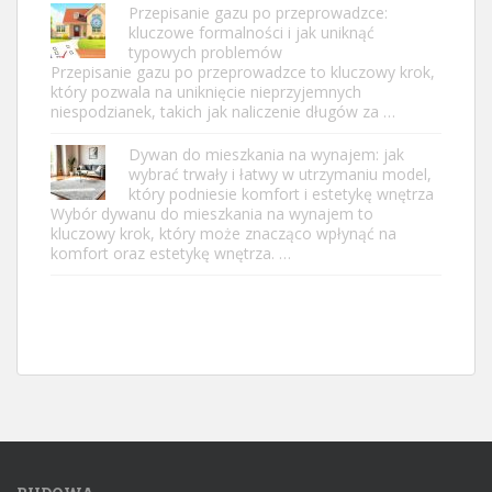
Przepisanie gazu po przeprowadzce:
kluczowe formalności i jak uniknąć
typowych problemów
Przepisanie gazu po przeprowadzce to kluczowy krok,
który pozwala na uniknięcie nieprzyjemnych
niespodzianek, takich jak naliczenie długów za …
Dywan do mieszkania na wynajem: jak
wybrać trwały i łatwy w utrzymaniu model,
który podniesie komfort i estetykę wnętrza
Wybór dywanu do mieszkania na wynajem to
kluczowy krok, który może znacząco wpłynąć na
komfort oraz estetykę wnętrza. …