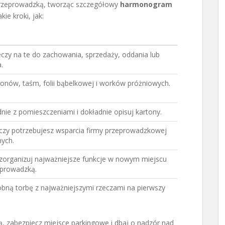
 przeprowadzką, tworząc szczegółowy
harmonogram
ie kroki, jak:
eczy na te do zachowania, sprzedaży, oddania lub
.
onów, taśm, folii bąbelkowej i worków próżniowych.
nie z pomieszczeniami i dokładnie opisuj kartony.
 czy potrzebujesz wsparcia firmy przeprowadzkowej
mych.
i zorganizuj najważniejsze funkcje w nowym miejscu
eprowadzką.
bną torbę z najważniejszymi rzeczami na pierwszy
, zabezpiecz miejsce parkingowe i dbaj o nadzór nad