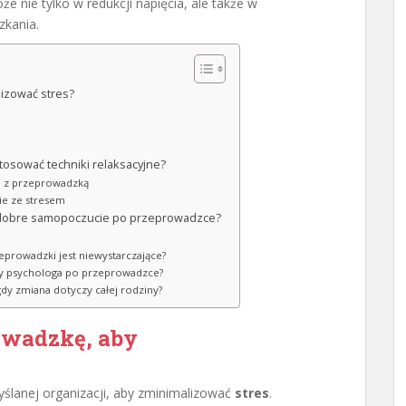
 nie tylko w redukcji napięcia, ale także w
zkania.
izować stres?
tosować techniki relaksacyjne?
 z przeprowadzką
ie ze stresem
ć dobre samopoczucie po przeprowadzce?
zeprowadzki jest niewystarczające?
cy psychologa po przeprowadzce?
gdy zmiana dotyczy całej rodziny?
owadzkę
, aby
lanej organizacji, aby zminimalizować
stres
.