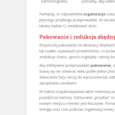
harmonogramu
potrzeby, aby unikn
Pamiętaj, że odpowiednia
organizacja
czasu
płynnego przebiegu przeprowadzki. Im wcześ
łatwiej będzie Ci zredukować stres.
Pakowanie i redukcja zbędn
Rozpocznij pakowanie od eliminacji zbędnych
lub rzadko używanych przedmiotów, co pozwol
zredukuje chaos, uprości logistykę i obniży k
Aby efektywnie przeprowadzić
pakowanie
, 
Staraj się nie otwierać wielu pudeł jednocze
Stworzenie listy rzeczy do wyrzucenia lub o
zarządzaniu zasobami.
W trakcie rozpakowywania także minimizuj ba
pojedyncze kartony. Odrzucanie „przydasi” 
nowym miejscu również jest kluczowe. Poma
energię oraz czas podczas organizacji nowej 