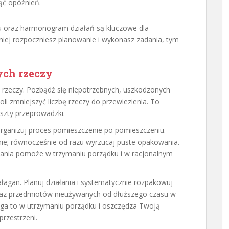
ąć opóźnień.
 oraz harmonogram działań są kluczowe dla
niej rozpoczniesz planowanie i wykonasz zadania, tym
ych rzeczy
 rzeczy. Pozbądź się niepotrzebnych, uszkodzonych
i zmniejszyć liczbę rzeczy do przewiezienia. To
oszty przeprowadzki.
organizuj proces pomieszczenie po pomieszczeniu.
śnie; równocześnie od razu wyrzucaj puste opakowania.
ddania pomoże w trzymaniu porządku i w racjonalnym
łagan. Planuj działania i systematycznie rozpakowuj
oraz przedmiotów nieużywanych od dłuższego czasu w
ga to w utrzymaniu porządku i oszczędza Twoją
przestrzeni.