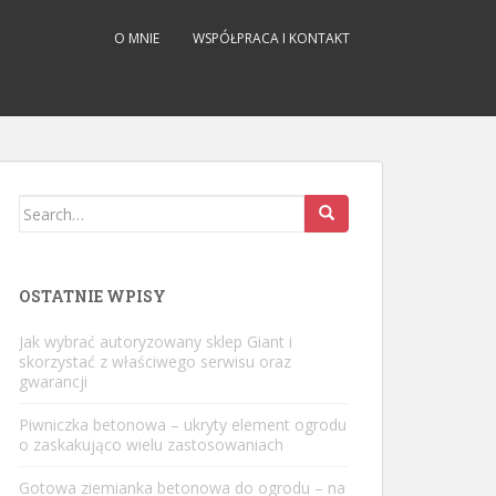
O MNIE
WSPÓŁPRACA I KONTAKT
Search
for:
OSTATNIE WPISY
Jak wybrać autoryzowany sklep Giant i
skorzystać z właściwego serwisu oraz
gwarancji
Piwniczka betonowa – ukryty element ogrodu
o zaskakująco wielu zastosowaniach
Gotowa ziemianka betonowa do ogrodu – na