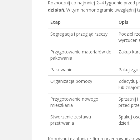
Rozpocznij co najmniej 2–4 tygodnie przed
działań
. W tym harmonogramie uwzględnij tak
Etap
Opis
Segregacja i przegląd rzeczy
Podziel rz
wyrzucenia
Przygotowanie materiałów do
Zakup kart
pakowania
Pakowanie
Pakuj zgod
Organizacja pomocy
Zdecyduj,
lub znajo
Przygotowanie nowego
Sprzątnij 
mieszkania
przed prz
Stworzenie zestawu
Spakuj oso
przetrwania
dzień.
Koordynuj działania z firmą przeprowadzkową