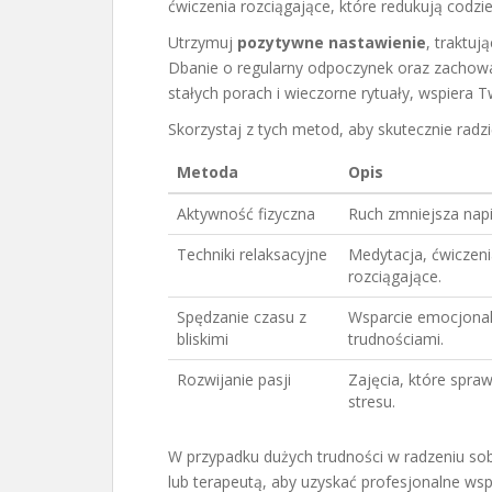
ćwiczenia rozciągające, które redukują codzie
Utrzymuj
pozytywne nastawienie
, traktu
Dbanie o regularny odpoczynek oraz zachowan
stałych porach i wieczorne rytuały, wspier
Skorzystaj z tych metod, aby skutecznie radz
Metoda
Opis
Aktywność fizyczna
Ruch zmniejsza nap
Techniki relaksacyjne
Medytacja, ćwiczeni
rozciągające.
Spędzanie czasu z
Wsparcie emocjonaln
bliskimi
trudnościami.
Rozwijanie pasji
Zajęcia, które spra
stresu.
W przypadku dużych trudności w radzeniu so
lub terapeutą, aby uzyskać profesjonalne wsp