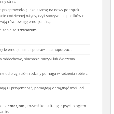
nny stres.
jąc przeprowadzkę jako szansę na nowy początek.
ie codziennej rutyny, czyli spożywanie posiłków o
a Twoją równowagę emocjonalną.
ić sobie ze
stresorem
:
ięcie emocjonalne i poprawia samopoczucie.
a oddechowe, słuchanie muzyki lub ćwiczenia
e od przyjaciół i rodziny pomaga w radzeniu sobie z
wiają Ci przyjemność, pomagają odciągnąć myśli od
bie z
emocjami
, rozważ konsultację z psychologiem
arcie.