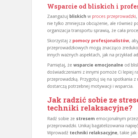
Wsparcie od bliskich i prof
Zaangażuj
bliskich
w
proces przeprowadzki
,
nie tylko zmniejsza obciążenie, ale również
organizacja transportu sprawią, że cała proce
Skorzystaj z
pomocy profesjonalistów
, ab
przeprowadzkowych mogą znacząco zredukowa
innych ważnych aspektach, jak na przykład a
Pamiętaj, że
wsparcie emocjonalne
od blis
doświadczeniami z innymi pomoże Ci lepiej r
przeprowadzką. Przygotuj się na spotkania z n
dostarczą potrzebnej motywacji i wsparcia.
Jak radzić sobie ze str
techniki relaksacyjne?
Radź sobie ze
stresem
emocjonalnym przez 
przeprowadzki. Unikaj bagatelizowania napięć,
Wprowadź
techniki relaksacyjne
, takie ja