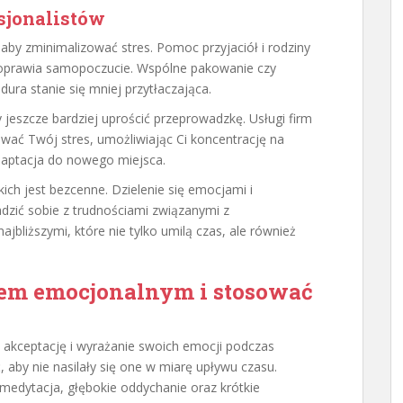
esjonalistów
 aby zminimalizować stres. Pomoc przyjaciół i rodziny
 poprawia samopoczucie. Wspólne pakowanie czy
dura stanie się mniej przytłaczająca.
y jeszcze bardziej uprościć przeprowadzkę. Usługi firm
ć Twój stres, umożliwiając Ci koncentrację na
daptacja do nowego miejsca.
kich jest bezcenne. Dzielenie się emocjami i
adzić sobie z trudnościami związanymi z
ajbliższymi, które nie tylko umilą czas, ale również
esem emocjonalnym i stosować
akceptację i wyrażanie swoich emocji podczas
 aby nie nasilały się one w miarę upływu czasu.
k medytacja, głębokie oddychanie oraz krótkie