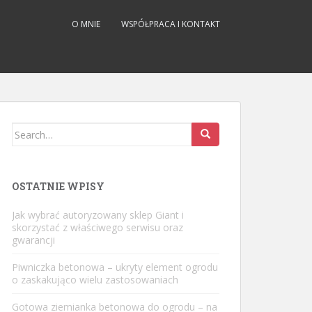
O MNIE
WSPÓŁPRACA I KONTAKT
Search
for:
OSTATNIE WPISY
Jak wybrać autoryzowany sklep Giant i
skorzystać z właściwego serwisu oraz
gwarancji
Piwniczka betonowa – ukryty element ogrodu
o zaskakująco wielu zastosowaniach
Gotowa ziemianka betonowa do ogrodu – na