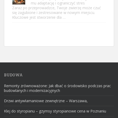
mu adaptację i ograniczyć stres
Zaraz po przeprowadzce, Twoje zwierzę może czuć
się zagubione i zestresowane w nowym miejscu.
Kluczowe jest stworzenie dla …
BUDOWA
Remonty zrównoważone: Jak dbać o środowisko podczas prac
budowlanych i modernizacyjnych
Drzwi antywłamaniowe zewnętrzne – Warszawa,
Klej do styropianu – gzymsy styropianowe cena w Poznaniu