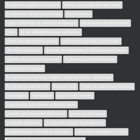
badanie szczelności budynku
bramy automatyczne warszawa
budowanie domu od podstaw
cięcie betonu
części zamienne do wózków widłowych
deskowanie fundamentów
dom
drzwi antywłamaniowe warszawa
drzwi zewnętrzne Warszawa
gabiony producent małopolskie
geodeci wodzisław
gotowe projekty małych domów w warszawie
gzymsy styropianowe poznań
hydroizolacja fundamentów
karnisze z mosiądzu
kompleksowe remonty i wykańczanie mieszkań - Warszawa
konstrukcje stalowe hal
koparki łódź
listwa do zabudowy karnisza
mieszkania
mieszkanie
nadzór bhp kraków
ogrodzenia gabionowe w dobrej cenie
panele ogrodzeniowe Warszawa
piece co Warszawa
podbitka dachowa
producent maszyn budowlanych
projektowanie konstrukcji stalowych
projekty budowlane Poznań