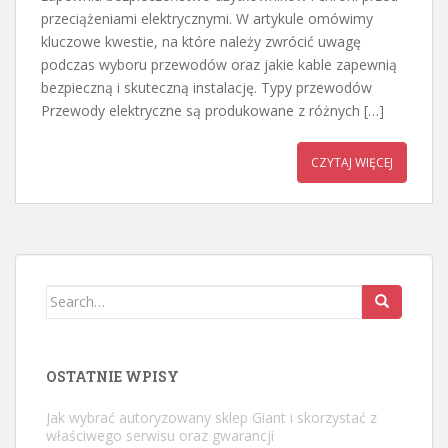
przeciążeniami elektrycznymi. W artykule omówimy
kluczowe kwestie, na które należy zwrócić uwagę
podczas wyboru przewodów oraz jakie kable zapewnią
bezpieczną i skuteczną instalację. Typy przewodów
Przewody elektryczne są produkowane z różnych […]
CZYTAJ WIĘCEJ
Search
for:
OSTATNIE WPISY
Jak wybrać autoryzowany sklep Giant i skorzystać z
właściwego serwisu oraz gwarancji