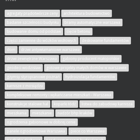
agregaty prądotwórcze ceny
architektura budownictwo
badanie szczelności budynku
bramy automatyczne warszawa
budowanie domu od podstaw
cięcie betonu
części zamienne do wózków widłowych
deskowanie fundamentów
dom
drzwi antywłamaniowe warszawa
drzwi zewnętrzne Warszawa
gabiony producent małopolskie
geodeci wodzisław
gotowe projekty małych domów w warszawie
gzymsy styropianowe poznań
hydroizolacja fundamentów
karnisze z mosiądzu
kompleksowe remonty i wykańczanie mieszkań - Warszawa
konstrukcje stalowe hal
koparki łódź
listwa do zabudowy karnisza
mieszkania
mieszkanie
nadzór bhp kraków
ogrodzenia gabionowe w dobrej cenie
panele ogrodzeniowe Warszawa
piece co Warszawa