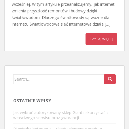
wcześniej. W tym artykule przeanalizujemy, jak internet
zmienia przyszłość remontów i budowy dzięki
światłowodom. Dlaczego światłowody są ważne dla
internetu Światłowodowa sieć internetowa działa […]
CZYTAJ WIĘCEJ
Search
for:
OSTATNIE WPISY
Jak wybrać autoryzowany sklep Giant i skorzystać z
właściwego serwisu oraz gwarancji
Piwniczka betonowa – ukryty element ogrodu o