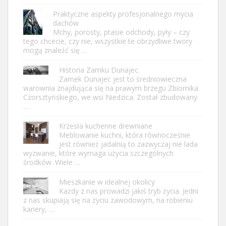
Praktyczne aspekty profesjonalnego mycia
dachów
Mchy, porosty, ptasie odchody, pyły – czy
tego chcecie, czy nie, wszystkie te obrzydliwe twory
mogą znaleźć się …
Historia Zamku Dunajec.
Zamek Dunajec jest to średniowieczna
warownia znajdująca się na prawym brzegu Zbiornika
Czorsztyńskiego, we wsi Niedzica. Został zbudowany
…
Krzesła kuchenne drewniane
Meblowanie kuchni, która równocześnie
jest również jadalnią to zazwyczaj nie lada
wyzwanie, które wymaga użycia szczególnych
środków. Wiele …
Mieszkanie w idealnej okolicy
Każdy z nas prowadzi jakiś tryb życia. Jedni
z nas skupiają się na życiu zawodowym, na robieniu
kariery, …