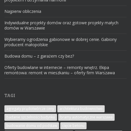
Najpierw obliczenia
Indywidualne projekty domów oraz gotowe projekty małych
domów w Warszawie
Wybieramy ogrodzenia gabionowe w dobrej cenie. Gabiony
producent małopolskie
Budowa domu – z garażem czy bez?
Oferty budowlane w internecie – remonty wnętrz. Ekipa
remontowa: remont w mieszkaniu – oferty firm Warszawa
TAGI
agregaty prądotwórcze ceny
architektura budownictwo
badanie szczelności budynku
bramy automatyczne warszawa
budowanie domu od podstaw
cięcie betonu