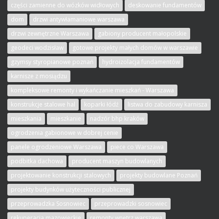
części zamienne do wózków widłowych
deskowanie fundamentów
dom
drzwi antywłamaniowe warszawa
drzwi zewnętrzne Warszawa
gabiony producent małopolskie
geodeci wodzisław
gotowe projekty małych domów w warszawie
gzymsy styropianowe poznań
hydroizolacja fundamentów
karnisze z mosiądzu
kompleksowe remonty i wykańczanie mieszkań - Warszawa
konstrukcje stalowe hal
koparki łódź
listwa do zabudowy karnisza
mieszkania
mieszkanie
nadzór bhp kraków
ogrodzenia gabionowe w dobrej cenie
panele ogrodzeniowe Warszawa
piece co Warszawa
podbitka dachowa
producent maszyn budowlanych
projektowanie konstrukcji stalowych
projekty budowlane Poznań
projekty budynków użyteczności publicznej
przeprowadzka Sosnowiec
przeprowadzki sosnowiec
rekuperacja mazowieckie
remonty wnętrz warszawa