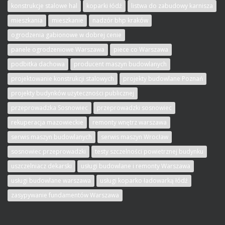
konstrukcje stalowe hal
koparki łódź
listwa do zabudowy karnisza
mieszkania
mieszkanie
nadzór bhp kraków
ogrodzenia gabionowe w dobrej cenie
panele ogrodzeniowe Warszawa
piece co Warszawa
podbitka dachowa
producent maszyn budowlanych
projektowanie konstrukcji stalowych
projekty budowlane Poznań
projekty budynków użyteczności publicznej
przeprowadzka Sosnowiec
przeprowadzki sosnowiec
rekuperacja mazowieckie
remonty wnętrz warszawa
serwis maszyn budowlanych
serwis maszyn Wrocław
sosnowiec przeprowadzki
testy szczelności powietrznej budynku
uszczelniacz dekarski
usługi budowlane i remonty Warszawa
usługi budowlane warszawa
usługi koparko ładowarką łódź
zasypywanie fundamentów Warszawa