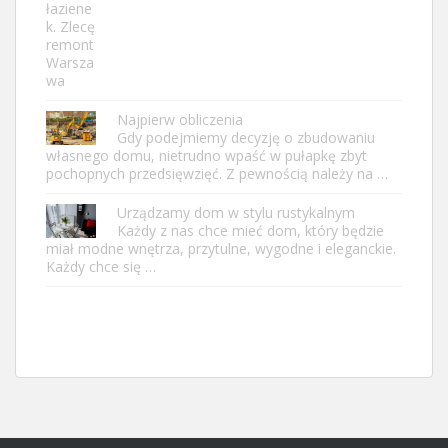
Najpierw obliczenia
Gdy podejmiemy decyzję o zbudowaniu
własnego domu, nietrudno wpaść w pułapkę zbyt
pochopnych przedsięwzięć. Z pewnością należy na …
Urządzamy dom w stylu rustykalnym
Każdy z nas chce mieć dom, który będzie
miał modne wnętrza, przytulne, wygodne i eleganckie.
Każdy chce się …