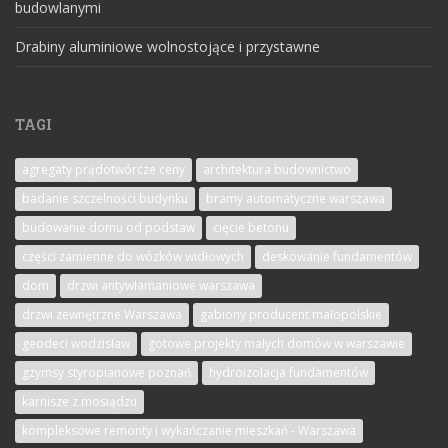
budowlanymi
Drabiny aluminiowe wolnostojące i przystawne
TAGI
agregaty prądotwórcze ceny
architektura budownictwo
badanie szczelności budynku
bramy automatyczne warszawa
budowanie domu od podstaw
cięcie betonu
części zamienne do wózków widłowych
deskowanie fundamentów
dom
drzwi antywłamaniowe warszawa
drzwi zewnętrzne Warszawa
gabiony producent małopolskie
geodeci wodzisław
gotowe projekty małych domów w warszawie
gzymsy styropianowe poznań
hydroizolacja fundamentów
karnisze z mosiądzu
kompleksowe remonty i wykańczanie mieszkań - Warszawa